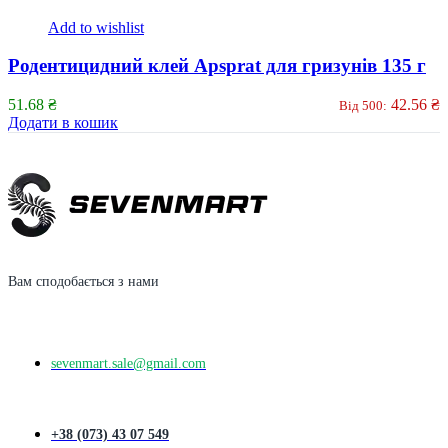
Add to wishlist
Родентицидний клей Apsprat для гризунів 135 г
51.68
₴
42.56
₴
Від 500:
Додати в кошик
Вам сподобається з нами
sevenmart.sale@gmail.com
+38 (073) 43 07 549