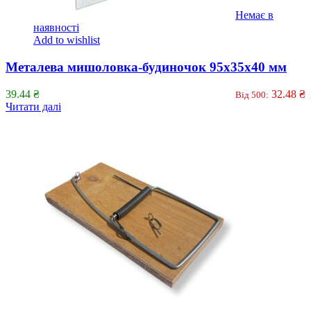
Немає в
наявності
Add to wishlist
Металева мишоловка-будиночок 95x35x40 мм
39.44
₴
32.48
₴
Від 500:
Читати далі