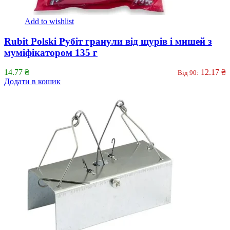
Add to wishlist
Rubit Polski Рубіт гранули від щурів і мишей з
муміфікатором 135 г
14.77
₴
12.17
₴
Від 90:
Додати в кошик