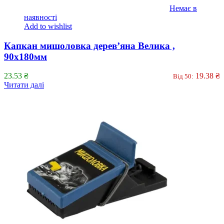
Немає в
наявності
Add to wishlist
Капкан мишоловка дерев’яна Велика ,
90х180мм
23.53
₴
19.38
₴
Від 50:
Читати далі