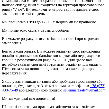
Самовивіз. Ви можете забрати своє замовлення самостійно з
нашого складу, який знаходиться на території промтоварного
ринку “7 км”. Ви зекономите на доставці і отримаєте своє
замовлення в той же день.
Ми працюємо з 9:00 до 17:00. У неділю ми не працюємо.
Ми приймаємо оплату двома способами:
Ви можете розрахуватися готівкою на пошті при отриманні
замовлення.
Безготівкова оплата. Ви можете оплатити своє замовлення
онлайн за допомогою банківської картки або перерахувати
гроші на розрахунковий рахунок ФОП. Для цього вам
потрібно вказати свої дані і отримати реквізити для оплати.
Після оплати ви повинні надіслати нам квитанцію про
перерахування.
Якщо у вас виникли питання або проблеми з доставкою або
оплатою, будь ласка, зв’яжіться з нами за телефоном
+38 (073)
430-75-49
або електронною поштою
sevenmart.sale@gmail.com
.
Ми завжди раді вам допомогти!
Шановні клієнти, ми прагнемо забезпечити вас якісними