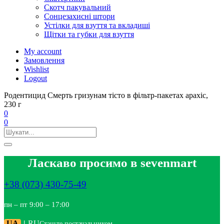
Скотч пакувальний
Сонцезахисні штори
Устілки для взуття та вкладиші
Щітки та губки для взуття
My account
Замовлення
Wishlist
Logout
Родентицид Смерть гризунам тісто в фільтр-пакетах арахіс,
230 г
0
0
Ласкаво просимо в sevenmart
+38 (073) 430-75-49
пн – пт 9:00 – 17:00
UA
|
RU
Станьте постачальником