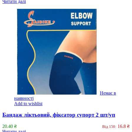
Читати далі
Немає в
наявності
Add to wishlist
Бандаж ліктьовий, фіксатор супорт 2 шт/уп
20.40
₴
16.8
₴
Від 150:
Читати далі