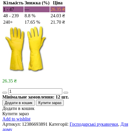
Кількість
Знижка (%)
Ціна
1 - 47
—
26.35
₴
48 - 239
8.8 %
24.03
₴
240+
17.65 %
21.70
₴
26.35
₴
Quantity
Мінімальне замовлення:
12
шт.
Додати в кошик
Купити зараз
Додати в кошик
Купити зараз
Add to wishlist
Артикул:
12386693891
Категорії:
Господарські рукавички
,
Для
дому