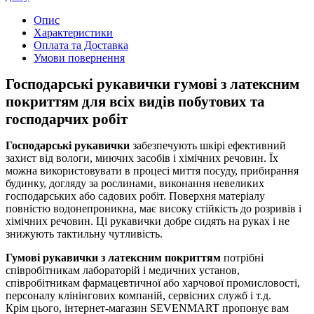
Опис
Характеристики
Оплата та Доставка
Умови повернення
Господарські рукавички гумові з латексним
покриттям для всіх видів побутових та
господарчих робіт
Господарські рукавички
забезпечують шкірі ефективний
захист від вологи, миючих засобів і хімічних речовин. Їх
можна використовувати в процесі миття посуду, прибирання
будинку, догляду за рослинами, виконання невеликих
господарських або садових робіт. Поверхня матеріалу
повністю водонепроникна, має високу стійкість до розривів і
хімічних речовин. Ці рукавички добре сидять на руках і не
знижують тактильну чутливість.
Гумові рукавички з латексним покриттям
потрібні
співробітникам лабораторій і медичних установ,
співробітникам фармацевтичної або харчової промисловості,
персоналу клінінгових компаній, сервісних служб і т.д.
Крім цього, інтернет-магазин SEVENMART пропонує вам