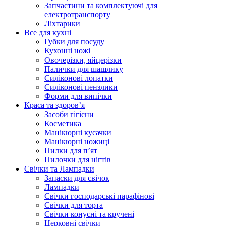
Запчастини та комплектуючі для
електротранспорту
Ліхтарики
Все для кухні
Губки для посуду
Кухонні ножі
Овочерізки, яйцерізки
Палички для шашлику
Силіконові лопатки
Силіконові пензлики
Форми для випічки
Краса та здоров’я
Засоби гігієни
Косметика
Манікюрні кусачки
Манікюрні ножиці
Пилки для п’ят
Пилочки для нігтів
Свічки та Лампадки
Запаски для свічок
Лампадки
Свічки господарські парафінові
Свічки для торта
Свічки конусні та кручені
Церковні свічки