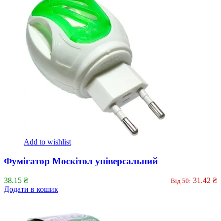
Add to wishlist
Фумігатор Москітол універсальний
38.15
₴
31.42
₴
Від 50:
Додати в кошик