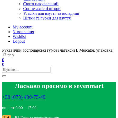
Скотч пакувальний
Сонцезахисні штори
Устілки для взуття та вкладиші
Щітки та губки для взуття
My account
Замовлення
Wishlist
Logout
Рукавички господарські гумові латексні L Mercator, упаковка
12 пар
0
0
Ласкаво просимо в sevenmart
+38 (073) 430-75-49
пн – пт 9:00 – 17:00
UA
|
RU
Станьте постачальником