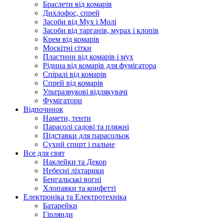
Браслети від комарів
Дихлофос, спрей
Засоби від Мух і Молі
Засоби від тарганів, мурах і клопів
Крем від комарів
Москітні сітки
Пластини від комарів і мух
Рідина від комарів для фумігатора
Спіралі від комарів
Спрей від комарів
Ультразвукові відлякувачі
Фумігатори
Відпочинок
Намети, тенти
Парасолі садові та пляжні
Підставки для парасольок
Сухий спирт і пальне
Все для свят
Наклейки та Декор
Небесні ліхтарики
Бенгальські вогні
Хлопавки та конфетті
Електроніка та Електротехніка
Батарейки
Гірлянди