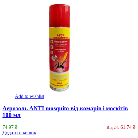
Add to wishlist
Аерозоль ANTI mosquito від комарів і москітів
100 мл
74.97
₴
61.74
₴
Від 24:
Додати в кошик