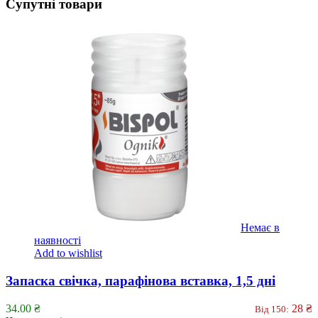
Супутні товари
Немає в
наявності
Add to wishlist
Запаска свічка, парафінова вставка, 1,5 дні
34.00
₴
28
₴
Від 150: