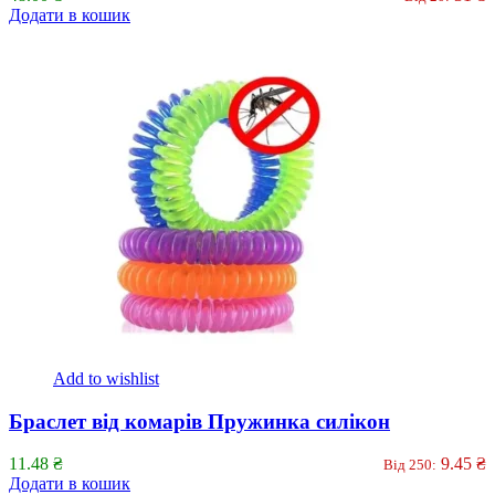
Додати в кошик
Add to wishlist
Браслет від комарів Пружинка силікон
11.48
₴
9.45
₴
Від 250:
Додати в кошик