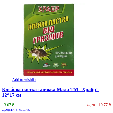
Add to wishlist
Клейова пастка-книжка Мала ТМ “Храбр”
12*17 см
13.07
₴
10.77
₴
Від 200:
Додати в кошик