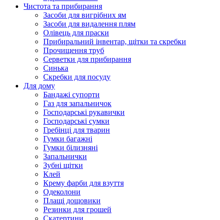
Чистота та прибирання
Засоби для вигрібних ям
Засоби для видалення плям
Олівець для праски
Прибиральний інвентар, щітки та скребки
Прочищення труб
Серветки для прибирання
Синька
Скребки для посуду
Для дому
Бандажі супорти
Газ для запальничок
Господарські рукавички
Господарські сумки
Гребінці для тварин
Гумки багажні
Гумки білизняні
Запальнички
Зубні щітки
Клей
Крему фарби для взуття
Одеколони
Плащі дощовики
Резинки для грошей
Скатертини