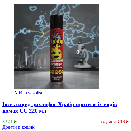
Add to wishlist
Інсектицид дихлофос Храбр проти всіх видів
комах ЄС 220 мл
52.41
₴
43.16
₴
Від 60:
Додати в кошик