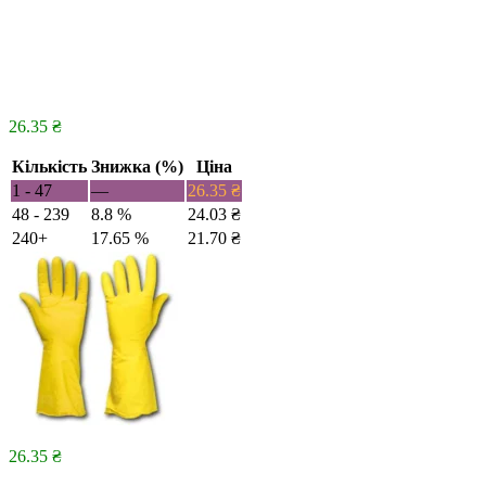
26.35
₴
Кількість
Знижка (%)
Ціна
1 - 47
—
26.35
₴
48 - 239
8.8 %
24.03
₴
240+
17.65 %
21.70
₴
26.35
₴