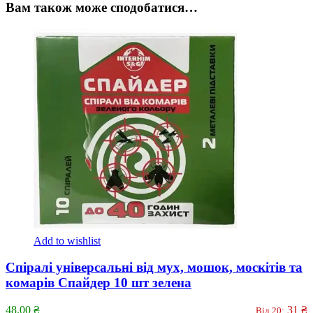
Вам також може сподобатися…
Add to wishlist
Спіралі універсальні від мух, мошок, москітів та
комарів Спайдер 10 шт зелена
48.00
₴
31
₴
Від 20: