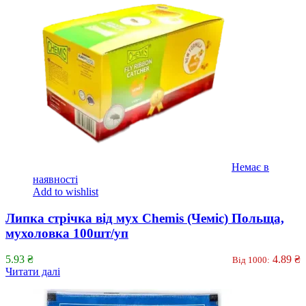
Немає в
наявності
Add to wishlist
Липка стрічка від мух Chemis (Чеміс) Польща,
мухоловка 100шт/уп
5.93
₴
4.89
₴
Від 1000:
Читати далі