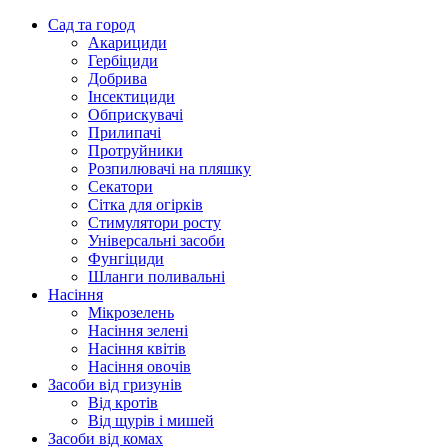
Сад та город
Акарициди
Гербіциди
Добрива
Інсектициди
Обприскувачі
Прилипачі
Протруйники
Розпилювачі на пляшку
Секатори
Сітка для огірків
Стимулятори росту
Універсальні засоби
Фунгіциди
Шланги поливальні
Насіння
Мікрозелень
Насіння зелені
Насіння квітів
Насіння овочів
Засоби від гризунів
Від кротів
Від щурів і мишей
Засоби від комах