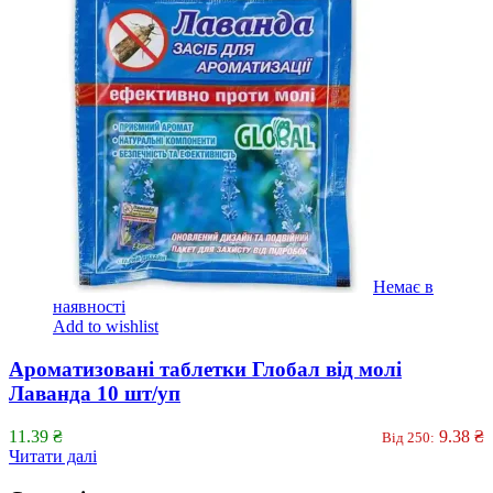
Немає в
наявності
Add to wishlist
Ароматизовані таблетки Глобал від молі
Лаванда 10 шт/уп
11.39
₴
9.38
₴
Від 250:
Читати далі