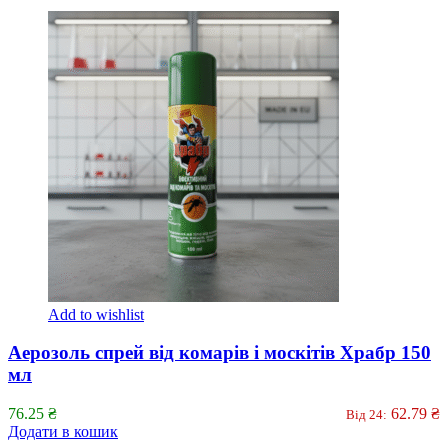
Add to wishlist
Аерозоль спрей від комарів і москітів Храбр 150
мл
76.25
₴
62.79
₴
Від 24:
Додати в кошик