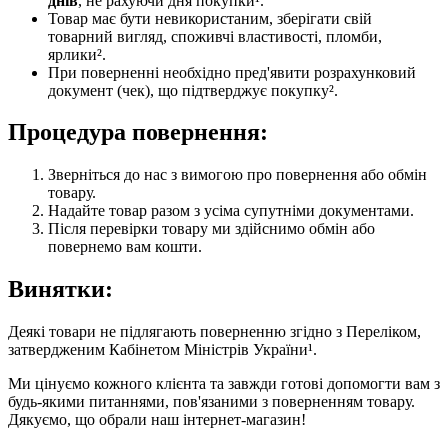
днів
, не рахуючи дня покупки¹.
Товар має бути невикористаним, зберігати свій
товарний вигляд, споживчі властивості, пломби,
ярлики².
При поверненні необхідно пред'явити розрахунковий
документ (чек), що підтверджує покупку².
Процедура повернення:
Зверніться до нас з вимогою про повернення або обмін
товару.
Надайте товар разом з усіма супутніми документами.
Після перевірки товару ми здійснимо обмін або
повернемо вам кошти.
Винятки:
Деякі товари не підлягають поверненню згідно з Переліком,
затвердженим Кабінетом Міністрів України¹.
Ми цінуємо кожного клієнта та завжди готові допомогти вам з
будь-якими питаннями, пов'язаними з поверненням товару.
Дякуємо, що обрали наш інтернет-магазин!