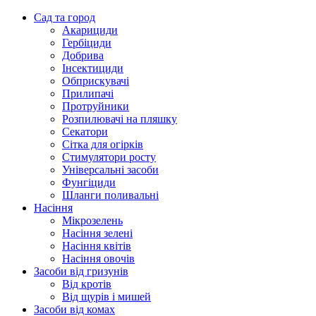
Сад та город
Акарициди
Гербіциди
Добрива
Інсектициди
Обприскувачі
Прилипачі
Протруйники
Розпилювачі на пляшку
Секатори
Сітка для огірків
Стимулятори росту
Універсальні засоби
Фунгіциди
Шланги поливальні
Насіння
Мікрозелень
Насіння зелені
Насіння квітів
Насіння овочів
Засоби від гризунів
Від кротів
Від щурів і мишей
Засоби від комах