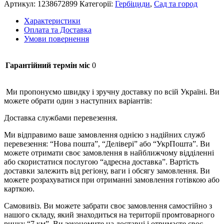
Артикул:
1238672899
Категорії:
Гербіциди
,
Сад та город
Характеристики
Оплата та Доставка
Умови повернення
Гарантійний термін міс
0
Ми пропонуємо швидку і зручну доставку по всій Україні. Ви
можете обрати один з наступних варіантів:
Доставка службами перевезення.
Ми відправимо ваше замовлення однією з надійних служб
перевезення: “Нова пошта”, “Делівері” або “УкрПошта”. Ви
можете отримати своє замовлення в найближчому відділенні
або скористатися послугою “адресна доставка”. Вартість
доставки залежить від регіону, ваги і обсягу замовлення. Ви
можете розрахуватися при отриманні замовлення готівкою або
карткою.
Самовивіз. Ви можете забрати своє замовлення самостійно з
нашого складу, який знаходиться на території промтоварного
ринку “7 км”. Ви зекономите на доставці і отримаєте своє