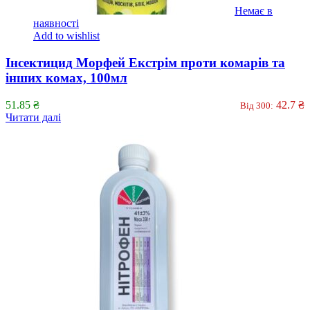
Немає в
наявності
Add to wishlist
Інсектицид Морфей Екстрім проти комарів та
інших комах, 100мл
51.85
₴
42.7
₴
Від 300:
Читати далі