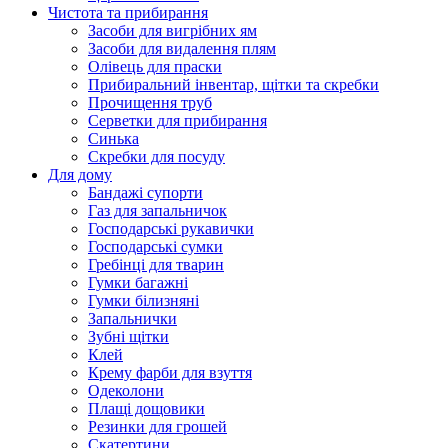
Чистота та прибирання
Засоби для вигрібних ям
Засоби для видалення плям
Олівець для праски
Прибиральний інвентар, щітки та скребки
Прочищення труб
Серветки для прибирання
Синька
Скребки для посуду
Для дому
Бандажі супорти
Газ для запальничок
Господарські рукавички
Господарські сумки
Гребінці для тварин
Гумки багажні
Гумки білизняні
Запальнички
Зубні щітки
Клей
Крему фарби для взуття
Одеколони
Плащі дощовики
Резинки для грошей
Скатертини