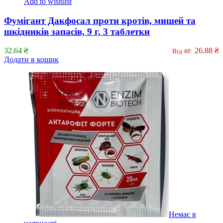
Add to wishlist
Фумігант Дакфосал проти кротів, мишей та
шкідників запасів, 9 г, 3 таблетки
32.64
₴
26.88
₴
Від 48:
Додати в кошик
Немає в