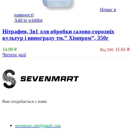
Немає в
наявності
Add to wishlist
Нітрафен, 3в1 для обробки садово-городніх
культур і винограду тм.” Хімпром”, 350г
14.09
₴
11.61
₴
Від 500:
Читати далі
Вам сподобається з нами
sevenmart.sale@gmail.com