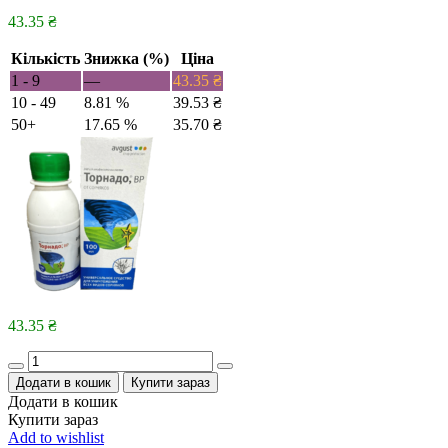
43.35
₴
Кількість
Знижка (%)
Ціна
1 - 9
—
43.35
₴
10 - 49
8.81 %
39.53
₴
50+
17.65 %
35.70
₴
43.35
₴
Quantity
Додати в кошик
Купити зараз
Додати в кошик
Купити зараз
Add to wishlist