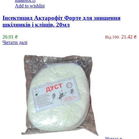
наявності
Add to wishlist
Інсектицид Актарофіт Форте для знищення
шкідників і кліщів, 20мл
26.01
₴
21.42
₴
Від 100:
Читати далі
Немає в