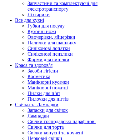
Запчастини та комплектуючі для
електротранспорту
Ліхтарики
Все для кухні
Губки для посуду
Кухонні ножі
Овочерізки, яйцерізки
Палички для шашлику
Силіконові лопатки
Силіконові пензлики
Форми для випічки
Краса та здоров’я
Засоби гігієни
Косметика
Манікюрні кусачки
Манікюрні ножиці
Пилки для п’ят
Пилочки для нігтів
Свічки та Лампадки
Запаски для свічок
Лампадки
Свічки господарські парафінові
Свічки для торта
Свічки конусні та кручені
Церковні свічки