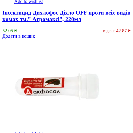
Add to wishlist
Інсектицид Дихлофос Діхло OFF проти всіх видів
комах тм.” Агромаксі”, 220мл
52.05
₴
42.87
₴
Від 60:
Додати в кошик