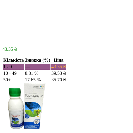
43.35
₴
Кількість
Знижка (%)
Ціна
1 - 9
—
43.35
₴
10 - 49
8.81 %
39.53
₴
50+
17.65 %
35.70
₴