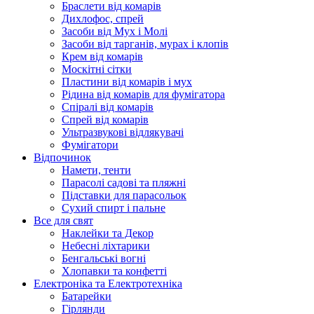
Браслети від комарів
Дихлофос, спрей
Засоби від Мух і Молі
Засоби від тарганів, мурах і клопів
Крем від комарів
Москітні сітки
Пластини від комарів і мух
Рідина від комарів для фумігатора
Спіралі від комарів
Спрей від комарів
Ультразвукові відлякувачі
Фумігатори
Відпочинок
Намети, тенти
Парасолі садові та пляжні
Підставки для парасольок
Сухий спирт і пальне
Все для свят
Наклейки та Декор
Небесні ліхтарики
Бенгальські вогні
Хлопавки та конфетті
Електроніка та Електротехніка
Батарейки
Гірлянди