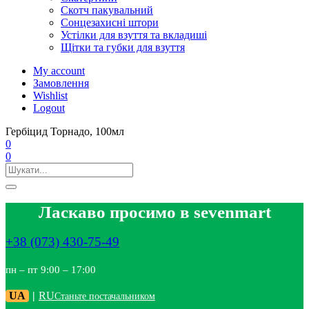
Скотч пакувальний
Сонцезахисні штори
Устілки для взуття та вкладиші
Щітки та губки для взуття
My account
Замовлення
Wishlist
Logout
Гербіцид Торнадо, 100мл
0
0
Ласкаво просимо в sevenmart
+38 (073) 430-75-49
пн – пт 9:00 – 17:00
UA
|
RU
Станьте постачальником