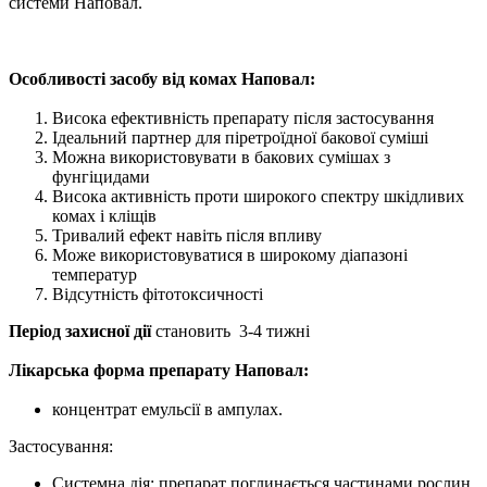
системи Наповал.
Особливості засобу від комах Наповал:
Висока ефективність препарату після застосування
Ідеальний партнер для піретроїдної бакової суміші
Можна використовувати в бакових сумішах з
фунгіцидами
Висока активність проти широкого спектру шкідливих
комах і кліщів
Тривалий ефект навіть після впливу
Може використовуватися в широкому діапазоні
температур
Відсутність фітотоксичності
Період захисної дії
становить 3-4 тижні
Лікарська форма препарату Наповал:
концентрат емульсії в ампулах.
Застосування:
Системна дія: препарат поглинається частинами рослин,