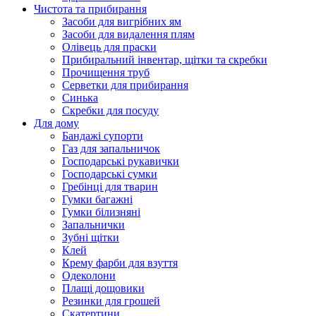
Чистота та прибирання
Засоби для вигрібних ям
Засоби для видалення плям
Олівець для праски
Прибиральний інвентар, щітки та скребки
Прочищення труб
Серветки для прибирання
Синька
Скребки для посуду
Для дому
Бандажі супорти
Газ для запальничок
Господарські рукавички
Господарські сумки
Гребінці для тварин
Гумки багажні
Гумки білизняні
Запальнички
Зубні щітки
Клей
Крему фарби для взуття
Одеколони
Плащі дощовики
Резинки для грошей
Скатертини