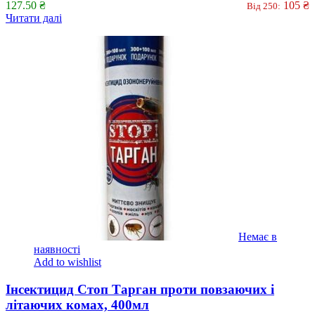
127.50
₴
105
₴
Від 250:
Читати далі
Немає в
наявності
Add to wishlist
Інсектицид Стоп Тарган проти повзаючих і
літаючих комах, 400мл