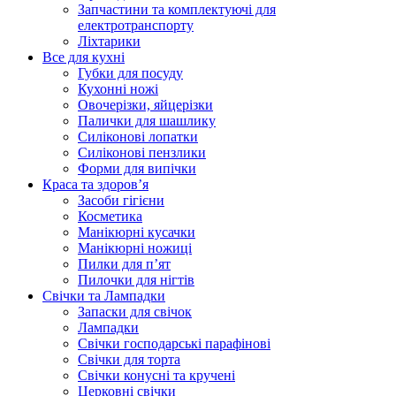
Запчастини та комплектуючі для
електротранспорту
Ліхтарики
Все для кухні
Губки для посуду
Кухонні ножі
Овочерізки, яйцерізки
Палички для шашлику
Силіконові лопатки
Силіконові пензлики
Форми для випічки
Краса та здоров’я
Засоби гігієни
Косметика
Манікюрні кусачки
Манікюрні ножиці
Пилки для п’ят
Пилочки для нігтів
Свічки та Лампадки
Запаски для свічок
Лампадки
Свічки господарські парафінові
Свічки для торта
Свічки конусні та кручені
Церковні свічки