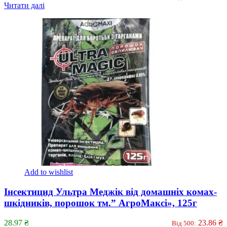
Читати далі
Add to wishlist
Інсектицид Ультра Меджік від домашніх комах-
шкідників, порошок тм.” АгроМаксі», 125г
28.97
₴
23.86
₴
Від 500: