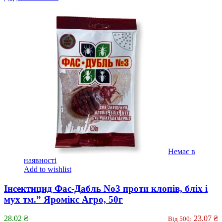
Немає в
наявності
Add to wishlist
Інсектицид Фас-Дабль No3 проти клопів, бліх і
мух тм.” Яромікс Агро, 50г
28.02
₴
23.07
₴
Від 500: