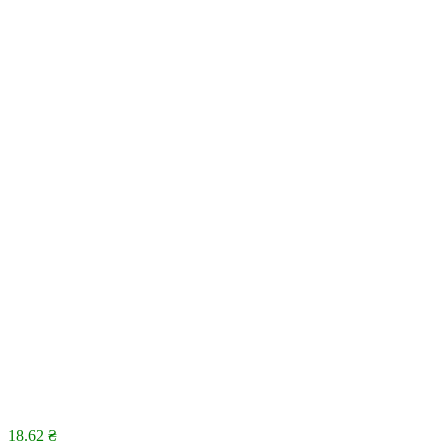
18.62
₴