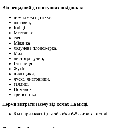
Він нещадний до наступних шкідників:
помилкові щитівки,
щитівки,
Кліщі
Метелики
тля
Мідянка
яблунева плодожерка,
Молі
листогризучий,
Гусениця
Жуків
пильщики,
луска, листовійки,
галлиці,
Помилок
трипси і т.д.
Норми витрати засобу від комах На місці.
6 мл призначені для обробки 6-8 соток картоплі.