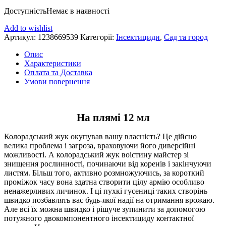
Доступність
Немає в наявності
Add to wishlist
Артикул:
1238669539
Категорії:
Інсектициди
,
Сад та город
Опис
Характеристики
Оплата та Доставка
Умови повернення
На плямі 12 мл
Колорадський жук окупував вашу власність? Це дійсно
велика проблема і загроза, враховуючи його диверсійні
можливості. А колорадський жук воістину майстер зі
знищення рослинності, починаючи від коренів і закінчуючи
листям. Більш того, активно розмножуючись, за короткий
проміжок часу вона здатна створити цілу армію особливо
ненажерливих личинок. І ці пухкі гусениці таких створінь
швидко позбавлять вас будь-якої надії на отримання врожаю.
Але всі їх можна швидко і рішуче зупинити за допомогою
потужного двокомпонентного інсектициду контактної