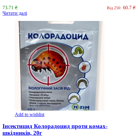
73.71
₴
60.7
₴
Від 250:
Читати далі
Add to wishlist
Інсектицид Колорадоцид проти комах-
шкідників, 20г