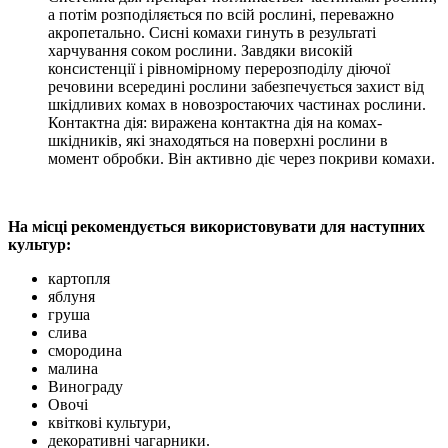
а потім розподіляється по всій рослині, переважно
акропетально. Сисні комахи гинуть в результаті
харчування соком рослини. Завдяки високій
консистенції і рівномірному перерозподілу діючої
речовини всередині рослини забезпечується захист від
шкідливих комах в новозростаючих частинах рослини.
Контактна дія: виражена контактна дія на комах-
шкідників, які знаходяться на поверхні рослини в
момент обробки. Він активно діє через покриви комахи.
На місці рекомендується використовувати для наступних
культур:
картопля
яблуня
груша
слива
смородина
малина
Винограду
Овочі
квіткові культури,
декоративні чагарники.