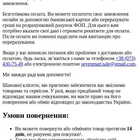
замовлення.
Безготівкова оплата. Ви можете оплатити своє замовлення
онлайн за допомогою банківської картки або перерахувати
гроші на розрахунковий рахунок ФОП. Для цього вам
потрібно вказати свої дані і отримати реквізити для оплати.
Після оплати ви повинні надіслати нам квитанцію про
перерахування.
Якщо у вас виникли питання або проблеми з доставкою або
оплатою, будь ласка, зв’яжіться з нами за телефоном
+38 (073)
430-75-49
або електронною поштою
sevenmart.sale@gmail.com
.
Ми завжди раді вам допомогти!
Шановні клієнти, ми прагнемо забезпечити вас якісними
товарами та сервісом. У разі, якщо придбаний товар не
відповідає вашим очікуванням, ви маєте право на його
повернення або обмін відповідно до законодавства України.
Умови повернення:
Ви можете повернути або обміняти товар протягом
14
днів
, не рахуючи дня покупки¹.
Товар має бути невикористаним, зберігати свій