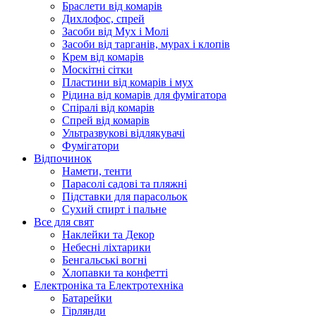
Браслети від комарів
Дихлофос, спрей
Засоби від Мух і Молі
Засоби від тарганів, мурах і клопів
Крем від комарів
Москітні сітки
Пластини від комарів і мух
Рідина від комарів для фумігатора
Спіралі від комарів
Спрей від комарів
Ультразвукові відлякувачі
Фумігатори
Відпочинок
Намети, тенти
Парасолі садові та пляжні
Підставки для парасольок
Сухий спирт і пальне
Все для свят
Наклейки та Декор
Небесні ліхтарики
Бенгальські вогні
Хлопавки та конфетті
Електроніка та Електротехніка
Батарейки
Гірлянди