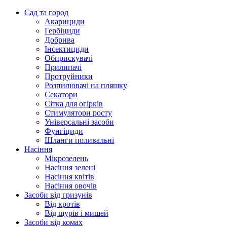
Сад та город
Акарициди
Гербіциди
Добрива
Інсектициди
Обприскувачі
Прилипачі
Протруйники
Розпилювачі на пляшку
Секатори
Сітка для огірків
Стимулятори росту
Універсальні засоби
Фунгіциди
Шланги поливальні
Насіння
Мікрозелень
Насіння зелені
Насіння квітів
Насіння овочів
Засоби від гризунів
Від кротів
Від щурів і мишей
Засоби від комах