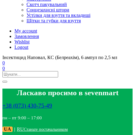
Скотч пакувальний
Сонцезахисні штори
Устілки для взуття та вкладиші
Щітки та губки для взуття
My account
Замовлення
Wishlist
Logout
Інсектицид Наповал, КС (Белреахім), 6 ампул по 2,5 мл
0
0
Ласкаво просимо в sevenmart
+38 (073) 430-75-49
пн – пт 9:00 – 17:00
UA
|
RU
Станьте постачальником