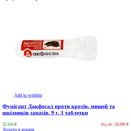
Add to wishlist
Фумігант Дакфосал проти кротів, мишей та
шкідників запасів, 9 г, 3 таблетки
32.64
₴
26.88
₴
Від 48:
Додати в кошик