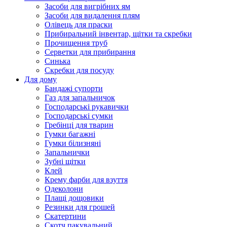
Засоби для вигрібних ям
Засоби для видалення плям
Олівець для праски
Прибиральний інвентар, щітки та скребки
Прочищення труб
Серветки для прибирання
Синька
Скребки для посуду
Для дому
Бандажі супорти
Газ для запальничок
Господарські рукавички
Господарські сумки
Гребінці для тварин
Гумки багажні
Гумки білизняні
Запальнички
Зубні щітки
Клей
Крему фарби для взуття
Одеколони
Плащі дощовики
Резинки для грошей
Скатертини
Скотч пакувальний