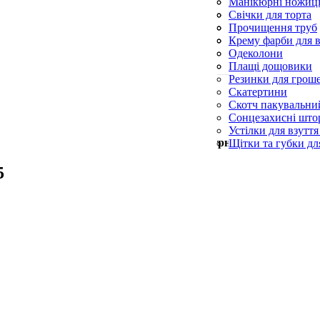
Силіконові пензл
Манікюрні ножиц
Форми для випічк
Пилки для п’ят
Свічки для торта
Пилочки для нігті
Свічки конусні та
Прочищення труб
Церковні свічки
Серветки для при
Крему фарби для в
Синька
Одеколони
Скребки для посу
Плащі дощовики
Резинки для грош
Скатертини
Скотч пакувальни
Сонцезахисні што
Устілки для взуття
Мін. замовлення —
500
грн
Щітки та губки дл
5