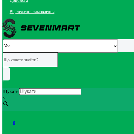
Допомога
Відстеження замовлення
Шукати
×
0