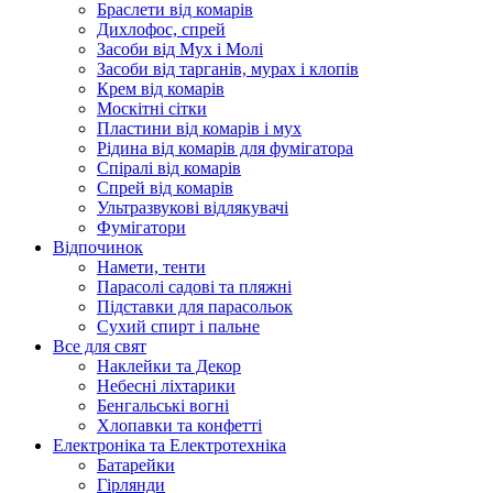
Браслети від комарів
Дихлофос, спрей
Засоби від Мух і Молі
Засоби від тарганів, мурах і клопів
Крем від комарів
Москітні сітки
Пластини від комарів і мух
Рідина від комарів для фумігатора
Спіралі від комарів
Спрей від комарів
Ультразвукові відлякувачі
Фумігатори
Відпочинок
Намети, тенти
Парасолі садові та пляжні
Підставки для парасольок
Сухий спирт і пальне
Все для свят
Наклейки та Декор
Небесні ліхтарики
Бенгальські вогні
Хлопавки та конфетті
Електроніка та Електротехніка
Батарейки
Гірлянди