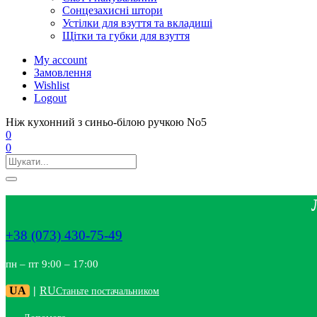
Сонцезахисні штори
Устілки для взуття та вкладиші
Щітки та губки для взуття
My account
Замовлення
Wishlist
Logout
Ніж кухонний з синьо-білою ручкою No5
0
0
+38 (073) 430-75-49
пн – пт 9:00 – 17:00
UA
|
RU
Станьте постачальником