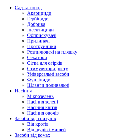
Сад та город
Акарициди
Гербіциди
Добрива
Інсектициди
Обприскувачі
Прилипачі
Протруйники
Розпилювачі на пляшку
Секатори
Сітка для огірків
Стимулятори росту
Універсальні засоби
Фунгіциди
Шланги поливальні
Насіння
Мікрозелень
Насіння зелені
Насіння квітів
Насіння овочів
Засоби від гризунів
Від кротів
Від щурів і мишей
Засоби від комах