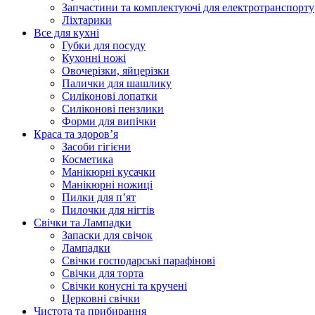
Запчастини та комплектуючі для електротранспорту
Ліхтарики
Все для кухні
Губки для посуду
Кухонні ножі
Овочерізки, яйцерізки
Палички для шашлику
Силіконові лопатки
Силіконові пензлики
Форми для випічки
Краса та здоров’я
Засоби гігієни
Косметика
Манікюрні кусачки
Манікюрні ножиці
Пилки для п’ят
Пилочки для нігтів
Свічки та Лампадки
Запаски для свічок
Лампадки
Свічки господарські парафінові
Свічки для торта
Свічки конусні та кручені
Церковні свічки
Чистота та прибирання