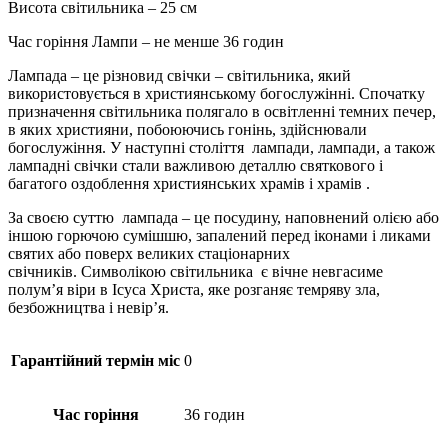
Висота світильника – 25 см
Час горіння Лампи – не менше 36 годин
Лампада – це різновид свічки – світильника, який
використовується в християнському богослужінні. Спочатку
призначення світильника полягало в освітленні темних печер,
в яких християни, побоюючись гонінь, здійснювали
богослужіння. У наступні століття лампади, лампади, а також
лампадні свічки стали важливою деталлю святкового і
багатого оздоблення християнських храмів і храмів .
За своєю суттю лампада – це посудину, наповнений олією або
іншою горючою сумішшю, запалений перед іконами і ликами
святих або поверх великих стаціонарних
свічників. Символікою світильника є вічне невгасиме
полум’я віри в Ісуса Христа, яке розганяє темряву зла,
безбожництва і невір’я.
Гарантійний термін міс
0
Час горіння
36 годин