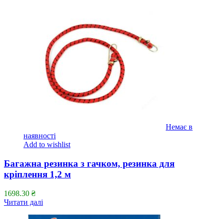
Немає в
наявності
Add to wishlist
Багажна резинка з гачком, резинка для
кріплення 1,2 м
1698.30
₴
Читати далі