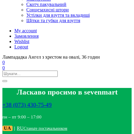
Скотч пакувальний
Сонцезахисні штори
Устілки для взуття та вкладиші
Щітки та губки для взуття
My account
Замовлення
Wishlist
Logout
Лампададка Ангел з хрестом на овалі, 36 годин
0
0
Ласкаво просимо в sevenmart
+38 (073) 430-75-49
пн – пт 9:00 – 17:00
UA
|
RU
Станьте постачальником