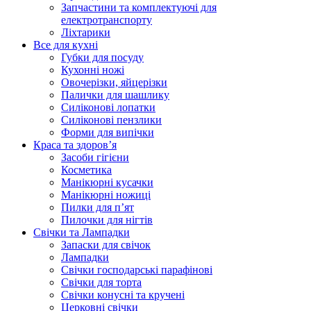
Запчастини та комплектуючі для
електротранспорту
Ліхтарики
Все для кухні
Губки для посуду
Кухонні ножі
Овочерізки, яйцерізки
Палички для шашлику
Силіконові лопатки
Силіконові пензлики
Форми для випічки
Краса та здоров’я
Засоби гігієни
Косметика
Манікюрні кусачки
Манікюрні ножиці
Пилки для п’ят
Пилочки для нігтів
Свічки та Лампадки
Запаски для свічок
Лампадки
Свічки господарські парафінові
Свічки для торта
Свічки конусні та кручені
Церковні свічки