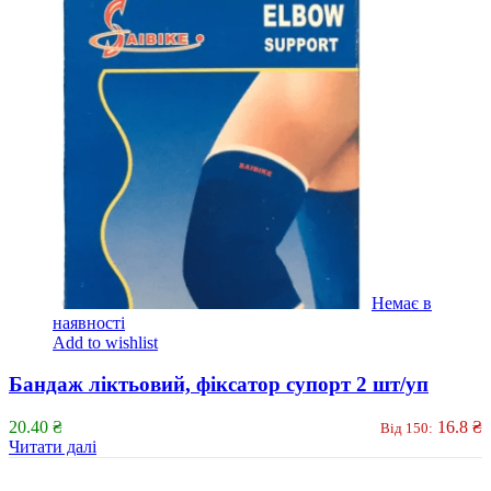
Немає в
наявності
Add to wishlist
Бандаж ліктьовий, фіксатор супорт 2 шт/уп
20.40
₴
16.8
₴
Від 150:
Читати далі