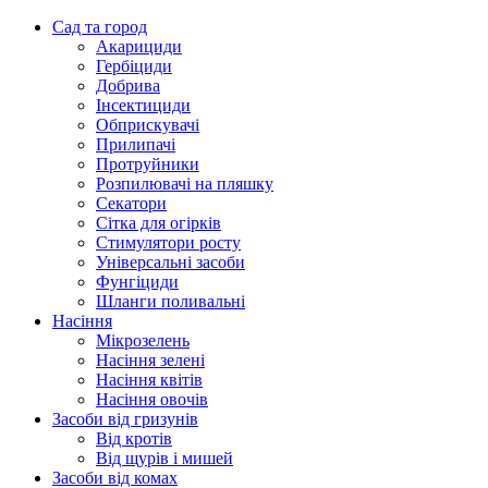
Сад та город
Акарициди
Гербіциди
Добрива
Інсектициди
Обприскувачі
Прилипачі
Протруйники
Розпилювачі на пляшку
Секатори
Сітка для огірків
Стимулятори росту
Універсальні засоби
Фунгіциди
Шланги поливальні
Насіння
Мікрозелень
Насіння зелені
Насіння квітів
Насіння овочів
Засоби від гризунів
Від кротів
Від щурів і мишей
Засоби від комах