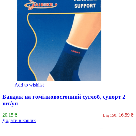
Add to wishlist
Бандаж на гомілковостопний суглоб, супорт 2
шт/уп
20.15
₴
16.59
₴
Від 150:
Додати в кошик