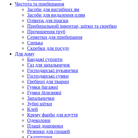
Чистота та прибирання
Засоби для вигрібних ям
Засоби для видалення плям
Олівець для праски
Прибиральний інвентар, щітки та скребки
Прочищення труб
Серветки для прибирання
Синька
Скребки для посуду
Для дому
Бандажі супорти
Газ для запальничок
Господарські рукавички
Господарські сумки
Гребінці для тварин
Гумки багажні
Гумки білизняні
Запальнички
Зубні щітки
Клей
Крему фарби для взуття
Одеколони
Плащі дощовики
Резинки для грошей
Скатертини