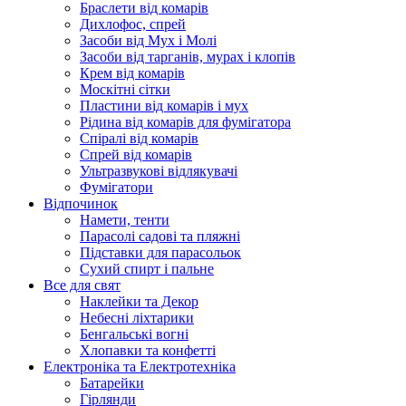
Браслети від комарів
Дихлофос, спрей
Засоби від Мух і Молі
Засоби від тарганів, мурах і клопів
Крем від комарів
Москітні сітки
Пластини від комарів і мух
Рідина від комарів для фумігатора
Спіралі від комарів
Спрей від комарів
Ультразвукові відлякувачі
Фумігатори
Відпочинок
Намети, тенти
Парасолі садові та пляжні
Підставки для парасольок
Сухий спирт і пальне
Все для свят
Наклейки та Декор
Небесні ліхтарики
Бенгальські вогні
Хлопавки та конфетті
Електроніка та Електротехніка
Батарейки
Гірлянди