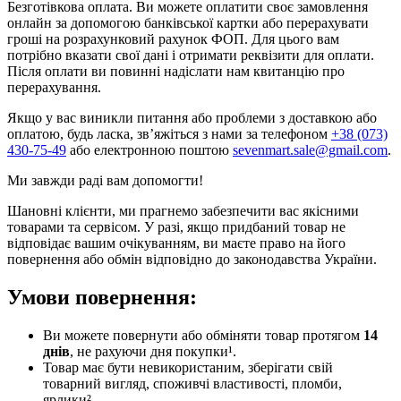
Безготівкова оплата. Ви можете оплатити своє замовлення
онлайн за допомогою банківської картки або перерахувати
гроші на розрахунковий рахунок ФОП. Для цього вам
потрібно вказати свої дані і отримати реквізити для оплати.
Після оплати ви повинні надіслати нам квитанцію про
перерахування.
Якщо у вас виникли питання або проблеми з доставкою або
оплатою, будь ласка, зв’яжіться з нами за телефоном
+38 (073)
430-75-49
або електронною поштою
sevenmart.sale@gmail.com
.
Ми завжди раді вам допомогти!
Шановні клієнти, ми прагнемо забезпечити вас якісними
товарами та сервісом. У разі, якщо придбаний товар не
відповідає вашим очікуванням, ви маєте право на його
повернення або обмін відповідно до законодавства України.
Умови повернення:
Ви можете повернути або обміняти товар протягом
14
днів
, не рахуючи дня покупки¹.
Товар має бути невикористаним, зберігати свій
товарний вигляд, споживчі властивості, пломби,
ярлики².