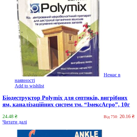
Немає в
наявності
Add to wishlist
Біодеструктор Polymix для септиків, вигрібних
ям, каналізаційних систем тм. “ІмексАгро”, 10г
24.48
₴
20.16
₴
Від 750:
Читати далі