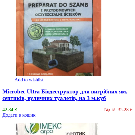
Add to wishlist
Microbec Ultra Біодеструктор для вигрібних ям,
септиків, вуличних туалетів, на 3 м.куб
42.84
₴
35.28
₴
Від 18:
Додати в кошик