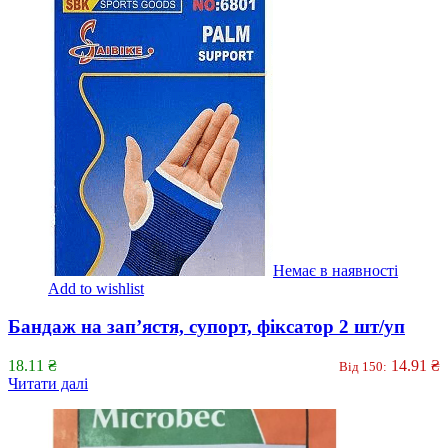
Немає в наявності
Add to wishlist
Бандаж на зап’ястя, супорт, фіксатор 2 шт/уп
18.11
₴
14.91
₴
Від 150:
Читати далі