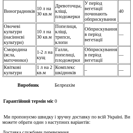
У період
Древоточцы,
10 л на
вегетації
Виноградників
кліщі,
40
30 кв.м
починають
плодожерки
обприскування
Овочеві
Попелиця,
Обприскування
культури
10 л на
кліщі,
в період
—
(насіннєві
30 кв.м
трипси,
вегетації
культури)
клопи
Смородина
Галли,
Обприскування
1-2 л на
(ясла,
попелиці,
в період
—
кущ
маточники)
плодожерки
вегетації
Квіткові
1 л на 2
Комплекс
–
—
культури
кв.м
шкідників
Виробник
Белреахім
Гарантійний термін міс
0
Ми пропонуємо швидку і зручну доставку по всій Україні. Ви
можете обрати один з наступних варіантів:
Доставка службами перевезення.