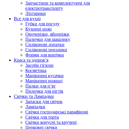
Запчастини та комплектуючі для
електротранспорту
Ліхтарики
Все для кухні
Губки для посуду
Кухонні ножі
Овочерізки, яйцерізки
Палички для шашлику
Силіконові лопатки
Силіконові пензлики
Форми для випічки
Краса та здоров’я
Засоби гігієни
Косметика
Манікюрні кусачки
Манікюрні ножиці
Пилки для п’ят
Пилочки для нігтів
Свічки та Лампадки
Запаски для свічок
Лампадки
Свічки господарські парафінові
Свічки для торта
Свічки конусні та кручені
Церковні свічки