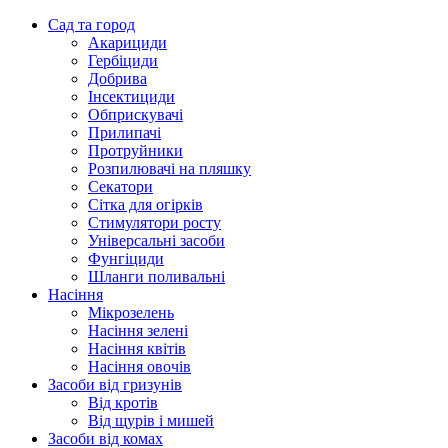
Сад та город
Акарициди
Гербіциди
Добрива
Інсектициди
Обприскувачі
Прилипачі
Протруйники
Розпилювачі на пляшку
Секатори
Сітка для огірків
Стимулятори росту
Універсальні засоби
Фунгіциди
Шланги поливальні
Насіння
Мікрозелень
Насіння зелені
Насіння квітів
Насіння овочів
Засоби від гризунів
Від кротів
Від щурів і мишей
Засоби від комах