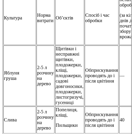
оброб
Норма
Спосіб і час
(за кіл
Культура
Об’єктів
витрати
обробки
днів д
початк
збору
врожа
Щитівки і
несправжні
щитівки,
плодожерки,
2-5 л
кліщі,
Обприскування
Яблуня
розчину
плодожерки,
проводять до і
—
груша
на
садові
після цвітіння
дерево
довгоносики,
плодожерки,
листогризучі,
гусениці
Попелиця,
2-5 л
Обприскування
кліщі,
розчину
Слива
проводять до і
40
на
Пильщики
після цвітіння
дерево