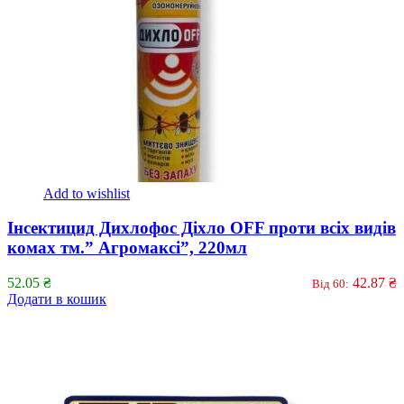
Add to wishlist
Інсектицид Дихлофос Діхло OFF проти всіх видів
комах тм.” Агромаксі”, 220мл
52.05
₴
42.87
₴
Від 60:
Додати в кошик