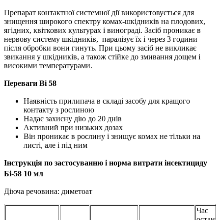
Препарат контактної системної дії використовується для
знищення широкого спектру комах-шкідників на плодових,
ягідних, квіткових культурах і винограді. Засіб проникає в
нервову систему шкідників, паралізує їх і через 3 години
після обробки вони гинуть. При цьому засіб не викликає
звикання у шкідників, а також стійке до змивання дощем і
високими температурами.
Переваги Bi 58
Наявність прилипача в складі засобу для кращого
контакту з рослиною
Надає захисну дію до 20 днів
Активний при низьких дозах
Він проникає в рослину і знищує комах не тільки на
листі, але і під ним
Інструкція по застосуванню і норма витрати інсектициду
Бі-58 10 мл
Діюча речовина: диметоат
Час
останн