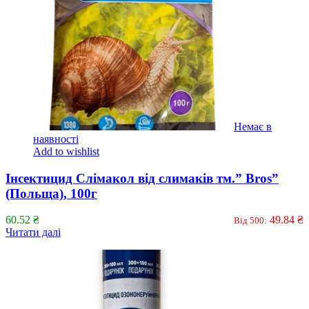
Немає в
наявності
Add to wishlist
Інсектицид Слімакол від слимаків тм.” Bros”
(Польща), 100г
60.52
₴
49.84
₴
Від 500:
Читати далі