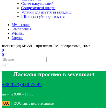
Скотч пакувальний
Сонцезахисні штори
Устілки для взуття та вкладиші
Щітки та губки для взуття
My account
Замовлення
Wishlist
Logout
Інсектицид БИ-58 + прилипач ТМ. “Белреахім”, 10мл
0
0
Ласкаво просимо в sevenmart
+38 (073) 430-75-49
пн – пт 9:00 – 17:00
UA
|
RU
Станьте постачальником