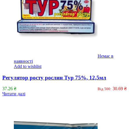
Немає в
наявності
Add to wishlist
Регулятор росту рослин Тур 75%, 12,5мл
37.26
₴
30.69
₴
Від 500:
Читати далі