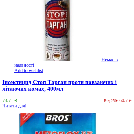
Немає в
наявності
Add to wishlist
Інсектицид Стоп Тарган проти повзаючих і
літаючих комах, 400мл
73.71
₴
60.7
₴
Від 250:
Читати далі