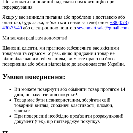
Після оплати ви повинні надіслати нам квитанцію про
перерахування.
Якщо у вас виникли питання або проблеми з доставкою або
оплатою, будь ласка, зв’яжіться з нами за телефоном
+38 (073)
430-75-49
або електронною поштою
sevenmart.sale@gmail.com
.
Ми завжди раді вам допомогти!
Шановні клієнти, ми прагнемо забезпечити вас якісними
товарами та сервісом. У разі, якщо придбаний товар не
відповідає вашим очікуванням, ви маєте право на його
повернення або обмін відповідно до законодавства України.
Умови повернення:
Ви можете повернути або обміняти товар протягом
14
днів
, не рахуючи дня покупки¹.
Товар має бути невикористаним, зберігати свій
товарний вигляд, споживчі властивості, пломби,
ярлики².
При поверненні необхідно пред'явити розрахунковий
документ (чек), що підтверджує покупку².