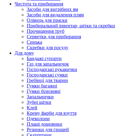
Чистота та прибирання
Засоби для вигрібних ям
Засоби для видалення плям
Олівець для праски
Прибиральний інвентар, щітки та скребки
Прочищення труб
Серветки для прибирання
Синька
Скребки для посуду
Для дому
Бандажі супорти
Газ для запальничок
Господарські рукавички
Господарські сумки
Гребінці для тварин
Гумки багажні
Гумки білизняні
Запальнички
Зубні щітки
Клей
Крему фарби для взуття
Одеколони
Плащі дощовики
Резинки для грошей
Скатертини