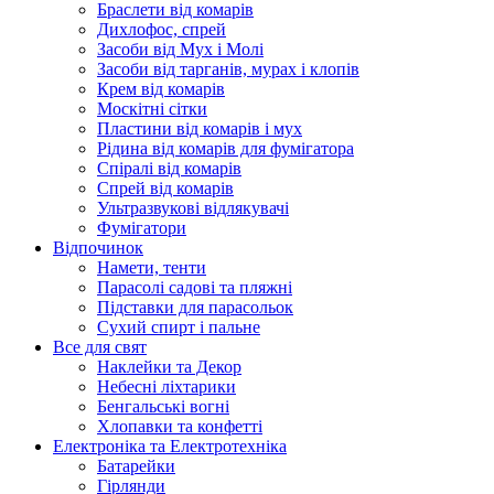
Браслети від комарів
Дихлофос, спрей
Засоби від Мух і Молі
Засоби від тарганів, мурах і клопів
Крем від комарів
Москітні сітки
Пластини від комарів і мух
Рідина від комарів для фумігатора
Спіралі від комарів
Спрей від комарів
Ультразвукові відлякувачі
Фумігатори
Відпочинок
Намети, тенти
Парасолі садові та пляжні
Підставки для парасольок
Сухий спирт і пальне
Все для свят
Наклейки та Декор
Небесні ліхтарики
Бенгальські вогні
Хлопавки та конфетті
Електроніка та Електротехніка
Батарейки
Гірлянди