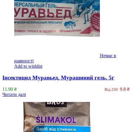
Немає в
наявності
Add to wishlist
Інсектицид Муравьед, Мурашиний гель, 5г
11.90
₴
9.8
₴
Від 250:
Читати далі