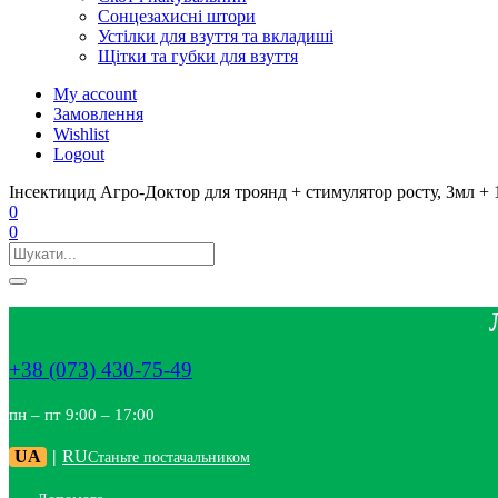
Сонцезахисні штори
Устілки для взуття та вкладиші
Щітки та губки для взуття
My account
Замовлення
Wishlist
Logout
Інсектицид Агро-Доктор для троянд + стимулятор росту, 3мл +
0
0
+38 (073) 430-75-49
пн – пт 9:00 – 17:00
UA
|
RU
Станьте постачальником