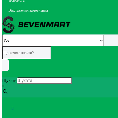
Допомога
Відстеження замовлення
Шукати
×
0