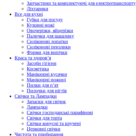
Запчастини та комплектуючі для електротранспорту
Ліхтарики
Все для кухні
Губки для посуду
Кухонні ножі
Овочерізки, яйцерізки
Палички для шашлику
Силіконові лопатки
Силіконові пензлики
Форми для випічки
Краса та здоров’я
Засоби гігієни
Косметика
Манікюрні кусачки
Манікюрні ножиці
Пилки для п’ят
Пилочки для нігтів
Свічки та Лампадки
Запаски для свічок
Лампадки
Свічки господарські парафінові
Свічки для торта
Свічки конусні та кручені
Церковні свічки
Чистота та прибирання