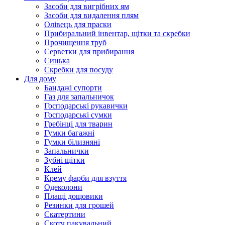
Засоби для вигрібних ям
Засоби для видалення плям
Олівець для праски
Прибиральний інвентар, щітки та скребки
Прочищення труб
Серветки для прибирання
Синька
Скребки для посуду
Для дому
Бандажі супорти
Газ для запальничок
Господарські рукавички
Господарські сумки
Гребінці для тварин
Гумки багажні
Гумки білизняні
Запальнички
Зубні щітки
Клей
Крему фарби для взуття
Одеколони
Плащі дощовики
Резинки для грошей
Скатертини
Скотч пакувальний