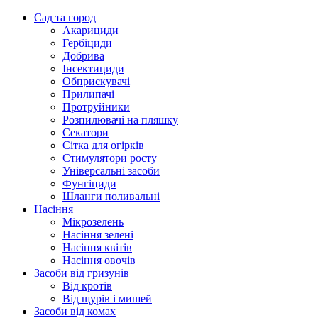
Сад та город
Акарициди
Гербіциди
Добрива
Інсектициди
Обприскувачі
Прилипачі
Протруйники
Розпилювачі на пляшку
Секатори
Сітка для огірків
Стимулятори росту
Універсальні засоби
Фунгіциди
Шланги поливальні
Насіння
Мікрозелень
Насіння зелені
Насіння квітів
Насіння овочів
Засоби від гризунів
Від кротів
Від щурів і мишей
Засоби від комах