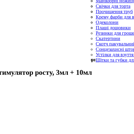
Силіконові пензл
Манікюрні ножиц
Форми для випічк
Пилки для п’ят
Свічки для торта
Пилочки для нігті
Свічки конусні та
Прочищення труб
Церковні свічки
Серветки для при
Крему фарби для в
Синька
Одеколони
Скребки для посу
Плащі дощовики
Резинки для грош
Скатертини
Скотч пакувальни
Сонцезахисні што
Устілки для взуття
Мін. замовлення —
500
грн
Щітки та губки дл
тимулятор росту, 3мл + 10мл