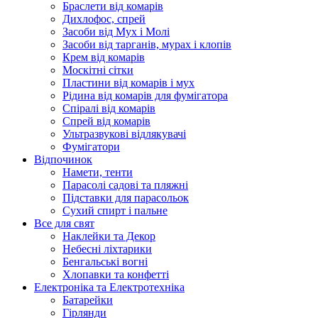
Браслети від комарів
Дихлофос, спрей
Засоби від Мух і Молі
Засоби від тарганів, мурах і клопів
Крем від комарів
Москітні сітки
Пластини від комарів і мух
Рідина від комарів для фумігатора
Спіралі від комарів
Спрей від комарів
Ультразвукові відлякувачі
Фумігатори
Відпочинок
Намети, тенти
Парасолі садові та пляжні
Підставки для парасольок
Сухий спирт і пальне
Все для свят
Наклейки та Декор
Небесні ліхтарики
Бенгальські вогні
Хлопавки та конфетті
Електроніка та Електротехніка
Батарейки
Гірлянди