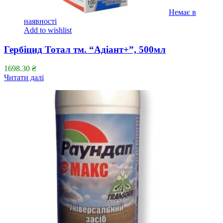
Немає в
наявності
Add to wishlist
Гербіцид Тотал тм. “Адіант+”, 500мл
1698.30
₴
Читати далі