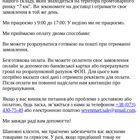
нашого складу, який знаходиться на території промтоварного
ринку “7 км”. Ви зекономите на доставці і отримаєте своє
замовлення в той же день.
Ми працюємо з 9:00 до 17:00. У неділю ми не працюємо.
Ми приймаємо оплату двома способами:
Ви можете розрахуватися готівкою на пошті при отриманні
замовлення.
Безготівкова оплата. Ви можете оплатити своє замовлення
онлайн за допомогою банківської картки або перерахувати
гроші на розрахунковий рахунок ФОП. Для цього вам
потрібно вказати свої дані і отримати реквізити для оплати.
Після оплати ви повинні надіслати нам квитанцію про
перерахування.
Якщо у вас виникли питання або проблеми з доставкою або
оплатою, будь ласка, зв’яжіться з нами за телефоном
+38 (073)
430-75-49
або електронною поштою
sevenmart.sale@gmail.com
.
Ми завжди раді вам допомогти!
Шановні клієнти, ми прагнемо забезпечити вас якісними
товарами та сервісом. У разі, якщо придбаний товар не