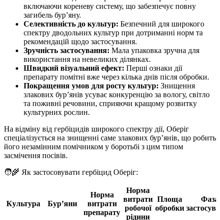
включаючи кореневу систему, що забезпечує повну
загибель бур’яну.
Селективність до культур:
Безпечний для широкого
спектру дводольних культур при дотриманні норм та
рекомендацій щодо застосування.
Зручність застосування:
Мала упаковка зручна для
використання на невеликих ділянках.
Швидкий візуальний ефект:
Перші ознаки дії
препарату помітні вже через кілька днів після обробки.
Покращення умов для росту культур:
Знищення
злакових бур’янів усуває конкуренцію за вологу, світло
та поживні речовини, сприяючи кращому розвитку
культурних рослин.
На відміну від гербіцидів широкого спектру дії, Оберіг
спеціалізується на знищенні саме злакових бур’янів, що робить
його незамінним помічником у боротьбі з цим типом
засмічення посівів.
🧑‍🌾 Як застосовувати гербіцид Оберіг:
Норма
Норма
витрати
Площа
Фаза
Культура
Бур’яни
витрати
робочої
обробки
застосув
препарату
рідини