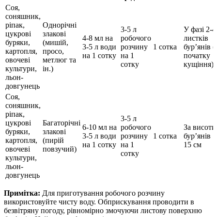
Соя,
соняшник,
ріпак,
Однорічні
3-5 л
У фазі 2-4
цукрові
злакові
4-8 мл на
робочого
листків
буряки,
(мишій,
3-5 л води
розчину
1 сотка
бур’янів (
картопля,
просо,
на 1 сотку
на 1
початку
овочеві
метлюг та
сотку
кущіння)
культури,
ін.)
льон-
довгунець
Соя,
соняшник,
ріпак,
3-5 л
цукрові
Багаторічні
6-10 мл на
робочого
За висоти
буряки,
злакові
3-5 л води
розчину
1 сотка
бур’янів 1
картопля,
(пирій
на 1 сотку
на 1
15 см
овочеві
повзучий)
сотку
культури,
льон-
довгунець
Примітка:
Для приготування робочого розчину
використовуйте чисту воду. Обприскування проводити в
безвітряну погоду, рівномірно змочуючи листову поверхню