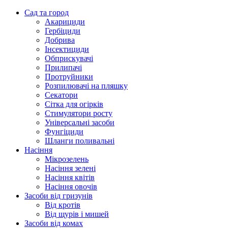
Сад та город
Акарициди
Гербіциди
Добрива
Інсектициди
Обприскувачі
Прилипачі
Протруйники
Розпилювачі на пляшку
Секатори
Сітка для огірків
Стимулятори росту
Універсальні засоби
Фунгіциди
Шланги поливальні
Насіння
Мікрозелень
Насіння зелені
Насіння квітів
Насіння овочів
Засоби від гризунів
Від кротів
Від щурів і мишей
Засоби від комах