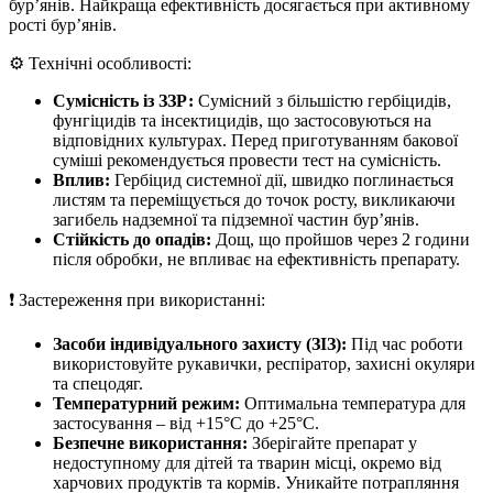
бур’янів. Найкраща ефективність досягається при активному
рості бур’янів.
⚙️ Технічні особливості:
Сумісність із ЗЗР:
Сумісний з більшістю гербіцидів,
фунгіцидів та інсектицидів, що застосовуються на
відповідних культурах. Перед приготуванням бакової
суміші рекомендується провести тест на сумісність.
Вплив:
Гербіцид системної дії, швидко поглинається
листям та переміщується до точок росту, викликаючи
загибель надземної та підземної частин бур’янів.
Стійкість до опадів:
Дощ, що пройшов через 2 години
після обробки, не впливає на ефективність препарату.
❗ Застереження при використанні:
Засоби індивідуального захисту (ЗІЗ):
Під час роботи
використовуйте рукавички, респіратор, захисні окуляри
та спецодяг.
Температурний режим:
Оптимальна температура для
застосування – від +15°C до +25°C.
Безпечне використання:
Зберігайте препарат у
недоступному для дітей та тварин місці, окремо від
харчових продуктів та кормів. Уникайте потрапляння