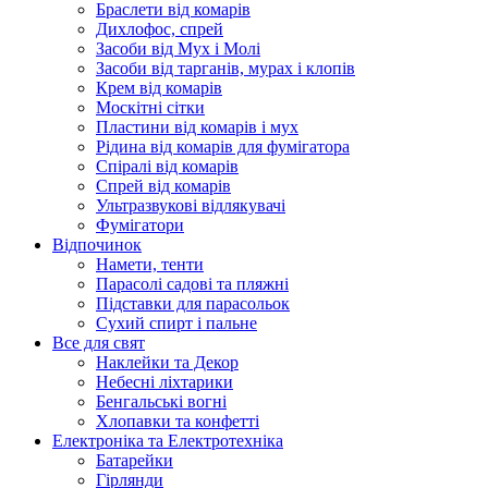
Браслети від комарів
Дихлофос, спрей
Засоби від Мух і Молі
Засоби від тарганів, мурах і клопів
Крем від комарів
Москітні сітки
Пластини від комарів і мух
Рідина від комарів для фумігатора
Спіралі від комарів
Спрей від комарів
Ультразвукові відлякувачі
Фумігатори
Відпочинок
Намети, тенти
Парасолі садові та пляжні
Підставки для парасольок
Сухий спирт і пальне
Все для свят
Наклейки та Декор
Небесні ліхтарики
Бенгальські вогні
Хлопавки та конфетті
Електроніка та Електротехніка
Батарейки
Гірлянди