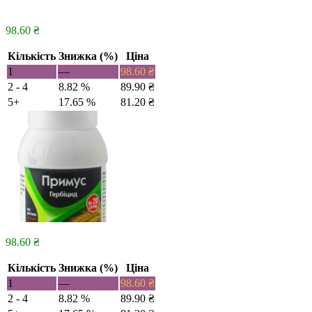
98.60
₴
Кількість
Знижка (%)
Ціна
1
—
98.60
₴
2 - 4
8.82 %
89.90
₴
5+
17.65 %
81.20
₴
98.60
₴
Кількість
Знижка (%)
Ціна
1
—
98.60
₴
2 - 4
8.82 %
89.90
₴