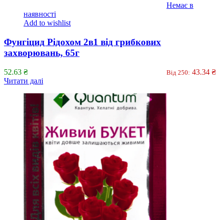
Немає в
наявності
Add to wishlist
Фунгіцид Рідохом 2в1 від грибкових
захворювань, 65г
52.63
₴
43.34
₴
Від 250:
Читати далі