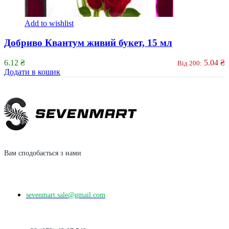
Add to wishlist
Добриво Квантум живий букет, 15 мл
6.12
₴
5.04
₴
Від 200:
Додати в кошик
Вам сподобається з нами
sevenmart.sale@gmail.com