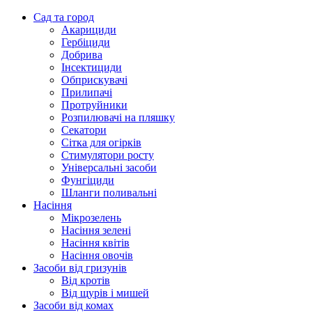
Сад та город
Акарициди
Гербіциди
Добрива
Інсектициди
Обприскувачі
Прилипачі
Протруйники
Розпилювачі на пляшку
Секатори
Сітка для огірків
Стимулятори росту
Універсальні засоби
Фунгіциди
Шланги поливальні
Насіння
Мікрозелень
Насіння зелені
Насіння квітів
Насіння овочів
Засоби від гризунів
Від кротів
Від щурів і мишей
Засоби від комах