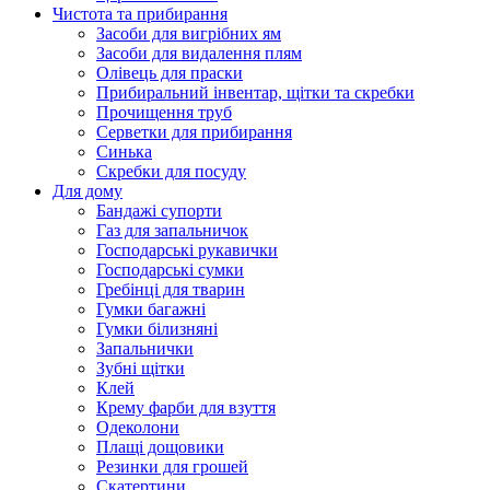
Чистота та прибирання
Засоби для вигрібних ям
Засоби для видалення плям
Олівець для праски
Прибиральний інвентар, щітки та скребки
Прочищення труб
Серветки для прибирання
Синька
Скребки для посуду
Для дому
Бандажі супорти
Газ для запальничок
Господарські рукавички
Господарські сумки
Гребінці для тварин
Гумки багажні
Гумки білизняні
Запальнички
Зубні щітки
Клей
Крему фарби для взуття
Одеколони
Плащі дощовики
Резинки для грошей
Скатертини