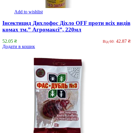
Add to wishlist
Інсектицид Дихлофос Діхло OFF проти всіх видів
комах тм.” Агромаксі”, 220мл
52.05
₴
42.87
₴
Від 60:
Додати в кошик