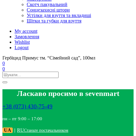
Скотч пакувальний
Сонцезахисні штори
Устілки для взуття та вкладиші
Щітки та губки для взуття
My account
Замовлення
Wishlist
Logout
Гербіцид Примус тм. “Сімейний сад”, 100мл
0
0
Ласкаво просимо в sevenmart
+38 (073) 430-75-49
пн – пт 9:00 – 17:00
UA
|
RU
Станьте постачальником