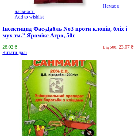
Немає в
наявності
Add to wishlist
Інсектицид Фас-Дабль No3 проти клопів, бліх і
мух тм.” Яромікс Агро, 50г
28.02
₴
23.07
₴
Від 500:
Читати далі