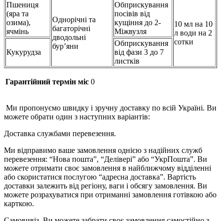
Пшениця
Обприскування
(яра та
посівів від
Однорічні та
озима),
кущіння до 2-
10 мл на 10
багаторічні
ячмінь
Міжвузля
л води на 2
дводольні
сотки
Обприскування
бур’яни
Кукурудза
від фази 3 до 7
листків
Гарантійний термін міс
0
Ми пропонуємо швидку і зручну доставку по всій Україні. Ви
можете обрати один з наступних варіантів:
Доставка службами перевезення.
Ми відправимо ваше замовлення однією з надійних служб
перевезення: “Нова пошта”, “Делівері” або “УкрПошта”. Ви
можете отримати своє замовлення в найближчому відділенні
або скористатися послугою “адресна доставка”. Вартість
доставки залежить від регіону, ваги і обсягу замовлення. Ви
можете розрахуватися при отриманні замовлення готівкою або
карткою.
Самовивіз. Ви можете забрати своє замовлення самостійно з