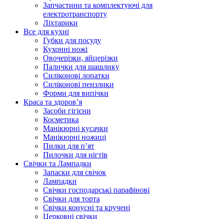
Запчастини та комплектуючі для
електротранспорту
Ліхтарики
Все для кухні
Губки для посуду
Кухонні ножі
Овочерізки, яйцерізки
Палички для шашлику
Силіконові лопатки
Силіконові пензлики
Форми для випічки
Краса та здоров’я
Засоби гігієни
Косметика
Манікюрні кусачки
Манікюрні ножиці
Пилки для п’ят
Пилочки для нігтів
Свічки та Лампадки
Запаски для свічок
Лампадки
Свічки господарські парафінові
Свічки для торта
Свічки конусні та кручені
Церковні свічки