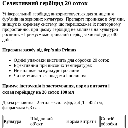
Селективний гербіцид 20 соток
Універсальний гербіцид використовується для знищення
бур’янів на зернових культурах. Препарат проникає в бур’яни,
знищує їх кореневу систему, що перешкоджає їх повторному
проростанню, при цьому гербіцид не впливає на культурні
рослини. «Примус» має тривалий період захисної дії до 30
днів.
Переваги засобу від бур’янів Primus
Однієї упаковки вистачить для обробки 20 соток
Ефективний при високих температурах
Не впливає на культурні рослини
Чи не змивається опадами і поливом
Примус інструкція із застосування, норма витрати і
склад гербіциду на 20 соток 100 мл
Діюча речовина: 2-етилгексил ефір, 2,4 Д – 452 г/л,
флорасулам 6,3 г/л.
Шкідливий
Спосіб
Культура
Норма витрати
об’єкт
обробки