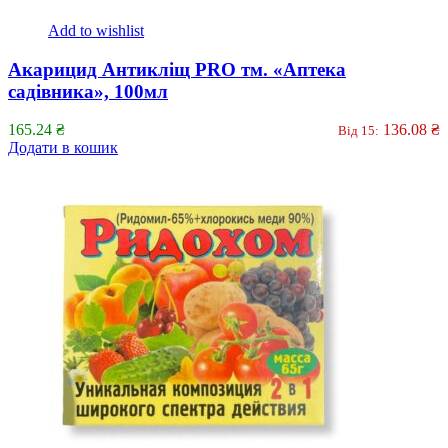
Add to wishlist
Акарицид Антикліщ PRO тм. «Аптека
садівника», 100мл
165.24
₴
136.08
₴
Від 15:
Додати в кошик