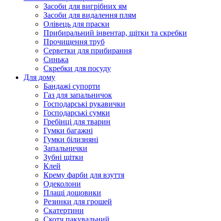
Засоби для вигрібних ям
Засоби для видалення плям
Олівець для праски
Прибиральний інвентар, щітки та скребки
Прочищення труб
Серветки для прибирання
Синька
Скребки для посуду
Для дому
Бандажі супорти
Газ для запальничок
Господарські рукавички
Господарські сумки
Гребінці для тварин
Гумки багажні
Гумки білизняні
Запальнички
Зубні щітки
Клей
Крему фарби для взуття
Одеколони
Плащі дощовики
Резинки для грошей
Скатертини
Скотч пакувальний