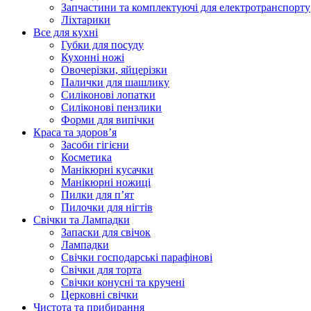
Запчастини та комплектуючі для електротранспорту
Ліхтарики
Все для кухні
Губки для посуду
Кухонні ножі
Овочерізки, яйцерізки
Палички для шашлику
Силіконові лопатки
Силіконові пензлики
Форми для випічки
Краса та здоров’я
Засоби гігієни
Косметика
Манікюрні кусачки
Манікюрні ножиці
Пилки для п’ят
Пилочки для нігтів
Свічки та Лампадки
Запаски для свічок
Лампадки
Свічки господарські парафінові
Свічки для торта
Свічки конусні та кручені
Церковні свічки
Чистота та прибирання