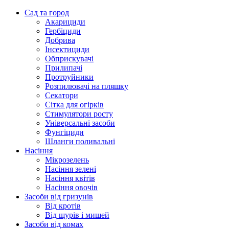
Сад та город
Акарициди
Гербіциди
Добрива
Інсектициди
Обприскувачі
Прилипачі
Протруйники
Розпилювачі на пляшку
Секатори
Сітка для огірків
Стимулятори росту
Універсальні засоби
Фунгіциди
Шланги поливальні
Насіння
Мікрозелень
Насіння зелені
Насіння квітів
Насіння овочів
Засоби від гризунів
Від кротів
Від щурів і мишей
Засоби від комах