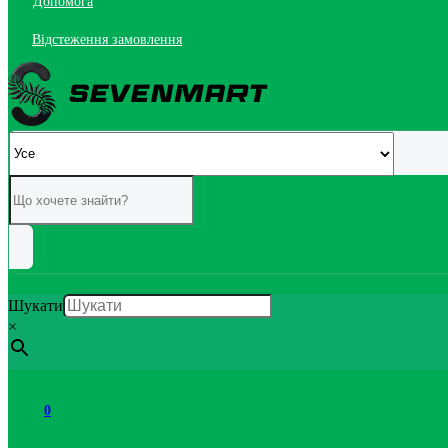
Допомога
Відстеження замовлення
Шукати
×
0