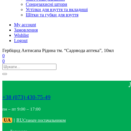
Сонцезахисні штори
Устілки для взуття та вкладиші
Щітки та губки для взуття
My account
Замовлення
Wishlist
Logout
Гербіцид Антисапа Рідина тм. “Садовода аптека”, 10мл
0
0
+38 (073) 430-75-49
пн – пт 9:00 – 17:00
UA
|
RU
Станьте постачальником