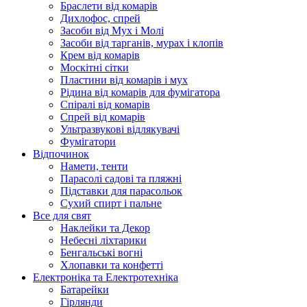
Браслети від комарів
Дихлофос, спрей
Засоби від Мух і Молі
Засоби від тарганів, мурах і клопів
Крем від комарів
Москітні сітки
Пластини від комарів і мух
Рідина від комарів для фумігатора
Спіралі від комарів
Спрей від комарів
Ультразвукові відлякувачі
Фумігатори
Відпочинок
Намети, тенти
Парасолі садові та пляжні
Підставки для парасольок
Сухий спирт і пальне
Все для свят
Наклейки та Декор
Небесні ліхтарики
Бенгальські вогні
Хлопавки та конфетті
Електроніка та Електротехніка
Батарейки
Гірлянди