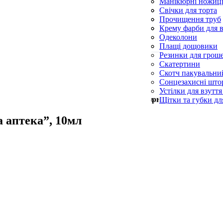
Силіконові пензл
Манікюрні ножиц
Форми для випічк
Пилки для п’ят
Свічки для торта
Пилочки для нігті
Свічки конусні та
Прочищення труб
Церковні свічки
Серветки для при
Крему фарби для в
Синька
Одеколони
Скребки для посу
Плащі дощовики
Резинки для грош
Скатертини
Скотч пакувальни
Сонцезахисні што
Устілки для взуття
Мін. замовлення —
500
грн
Щітки та губки дл
а аптека”, 10мл