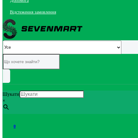
Допомога
Відстеження замовлення
Шукати
×
0