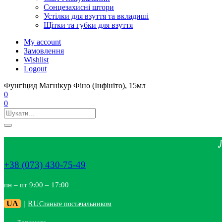
Сонцезахисні штори
Устілки для взуття та вкладиші
Щітки та губки для взуття
My account
Замовлення
Wishlist
Logout
Фунгіцид Магнікур Фіно (Інфініто), 15мл
0
0
+38 (073) 430-75-49
пн – пт 9:00 – 17:00
UA
|
RU
Станьте постачальником