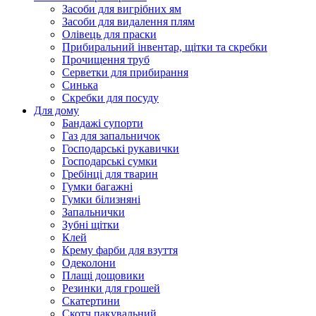
Засоби для вигрібних ям
Засоби для видалення плям
Олівець для праски
Прибиральний інвентар, щітки та скребки
Прочищення труб
Серветки для прибирання
Синька
Скребки для посуду
Для дому
Бандажі супорти
Газ для запальничок
Господарські рукавички
Господарські сумки
Гребінці для тварин
Гумки багажні
Гумки білизняні
Запальнички
Зубні щітки
Клей
Крему фарби для взуття
Одеколони
Плащі дощовики
Резинки для грошей
Скатертини
Скотч пакувальний