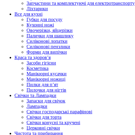
Запчастини та комплектуючі для електротранспорту
Ліхтарики
Все для кухні
Губки для посуду
Кухонні ножі
Овочерізки, яйцерізки
Палички для шашлику
Силіконові лопатки
Силіконові пензлики
Форми для випічки
Краса та здоров’я
Засоби гігієни
Косметика
Манікюрні кусачки
Манікюрні ножиці
Пилки для п’ят
Пилочки для нігтів
Свічки та Лампадки
Запаски для свічок
Лампадки
Свічки господарські парафінові
Свічки для торта
Свічки конусні та кручені
Церковні свічки
Чистота та прибирання