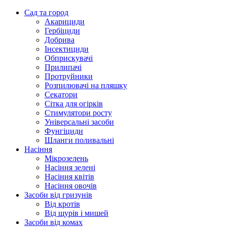
Сад та город
Акарициди
Гербіциди
Добрива
Інсектициди
Обприскувачі
Прилипачі
Протруйники
Розпилювачі на пляшку
Секатори
Сітка для огірків
Стимулятори росту
Універсальні засоби
Фунгіциди
Шланги поливальні
Насіння
Мікрозелень
Насіння зелені
Насіння квітів
Насіння овочів
Засоби від гризунів
Від кротів
Від щурів і мишей
Засоби від комах