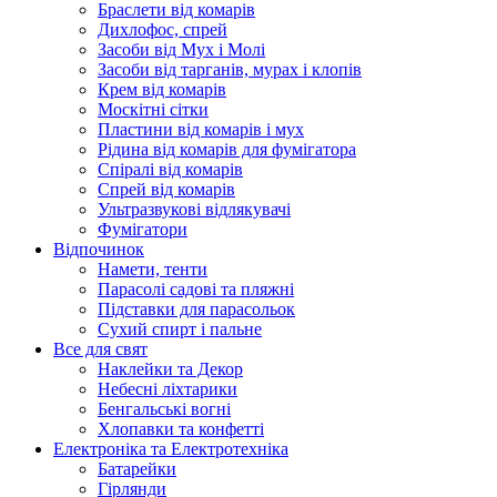
Браслети від комарів
Дихлофос, спрей
Засоби від Мух і Молі
Засоби від тарганів, мурах і клопів
Крем від комарів
Москітні сітки
Пластини від комарів і мух
Рідина від комарів для фумігатора
Спіралі від комарів
Спрей від комарів
Ультразвукові відлякувачі
Фумігатори
Відпочинок
Намети, тенти
Парасолі садові та пляжні
Підставки для парасольок
Сухий спирт і пальне
Все для свят
Наклейки та Декор
Небесні ліхтарики
Бенгальські вогні
Хлопавки та конфетті
Електроніка та Електротехніка
Батарейки
Гірлянди