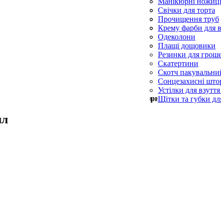
Силіконові пензл
Манікюрні ножиц
Форми для випічк
Пилки для п’ят
Свічки для торта
Пилочки для нігті
Свічки конусні та
Прочищення труб
Церковні свічки
Серветки для при
Крему фарби для в
Синька
Одеколони
Скребки для посу
Плащі дощовики
Резинки для грош
Скатертини
Скотч пакувальни
Сонцезахисні што
Устілки для взуття
Мін. замовлення —
500
грн
Щітки та губки дл
мл