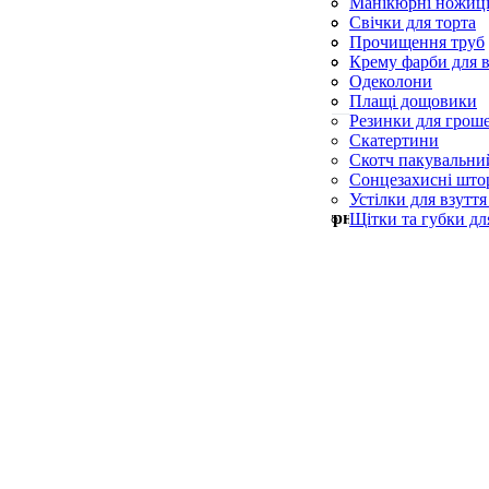
Силіконові пензл
Манікюрні ножиц
Форми для випічк
Пилки для п’ят
Свічки для торта
Пилочки для нігті
Свічки конусні та
Прочищення труб
Церковні свічки
Серветки для при
Крему фарби для в
Синька
Одеколони
Скребки для посу
Плащі дощовики
Резинки для грош
Скатертини
Скотч пакувальни
Сонцезахисні што
Устілки для взуття
Мін. замовлення —
500
грн
Щітки та губки дл