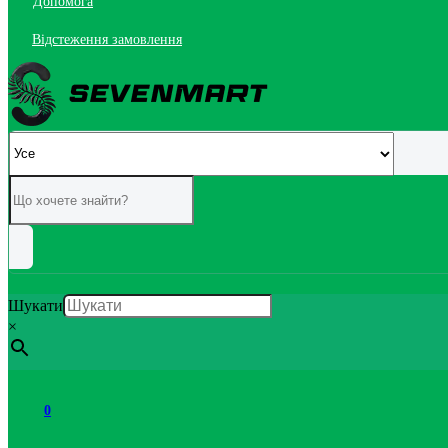
Допомога
Відстеження замовлення
Шукати
×
0