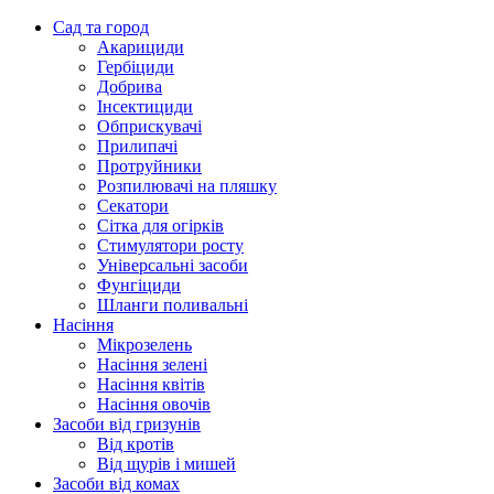
Сад та город
Акарициди
Гербіциди
Добрива
Інсектициди
Обприскувачі
Прилипачі
Протруйники
Розпилювачі на пляшку
Секатори
Сітка для огірків
Стимулятори росту
Універсальні засоби
Фунгіциди
Шланги поливальні
Насіння
Мікрозелень
Насіння зелені
Насіння квітів
Насіння овочів
Засоби від гризунів
Від кротів
Від щурів і мишей
Засоби від комах