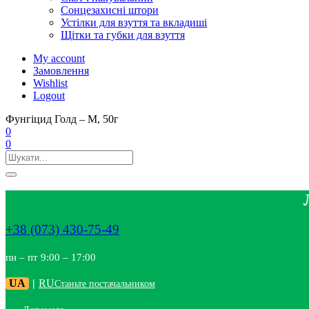
Сонцезахисні штори
Устілки для взуття та вкладиші
Щітки та губки для взуття
My account
Замовлення
Wishlist
Logout
Фунгіцид Голд – М, 50г
0
0
+38 (073) 430-75-49
пн – пт 9:00 – 17:00
UA
|
RU
Станьте постачальником