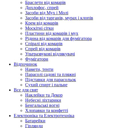
Браслети від комарів
Дихлофос, спрей
Засоби від Мух і Молі
Засоби від тарганів, мурах і клопів
Крем від комарів
Москітні сітки
Пластини від комарів і мух
Рідина від комарів для фумігатора
Спіралі від комарів
Спрей від комарів
Ультразвукові відлякувачі
Фумігатори
Відпочинок
Намети, тенти
Парасолі садові та пляжні
Підставки для парасольок
Сухий спирт і пальне
Все для свят
Наклейки та Декор
Небесні ліхтарики
Бенгальські вогні
Хлопавки та конфетті
Електроніка та Електротехніка
Батарейки
Гірлянди