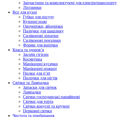
Запчастини та комплектуючі для електротранспорту
Ліхтарики
Все для кухні
Губки для посуду
Кухонні ножі
Овочерізки, яйцерізки
Палички для шашлику
Силіконові лопатки
Силіконові пензлики
Форми для випічки
Краса та здоров’я
Засоби гігієни
Косметика
Манікюрні кусачки
Манікюрні ножиці
Пилки для п’ят
Пилочки для нігтів
Свічки та Лампадки
Запаски для свічок
Лампадки
Свічки господарські парафінові
Свічки для торта
Свічки конусні та кручені
Церковні свічки
Чистота та прибирання