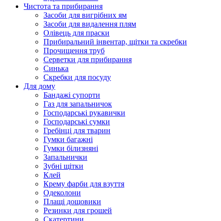
Чистота та прибирання
Засоби для вигрібних ям
Засоби для видалення плям
Олівець для праски
Прибиральний інвентар, щітки та скребки
Прочищення труб
Серветки для прибирання
Синька
Скребки для посуду
Для дому
Бандажі супорти
Газ для запальничок
Господарські рукавички
Господарські сумки
Гребінці для тварин
Гумки багажні
Гумки білизняні
Запальнички
Зубні щітки
Клей
Крему фарби для взуття
Одеколони
Плащі дощовики
Резинки для грошей
Скатертини