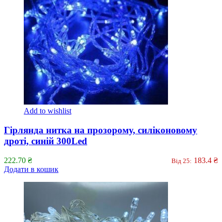
Add to wishlist
Гірлянда нитка на прозорому, силіконовому
дроті, синій 300Led
222.70
₴
183.4
₴
Від 25:
Додати в кошик