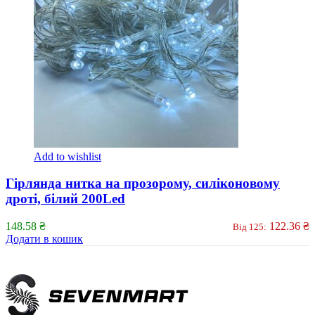
Add to wishlist
Гірлянда нитка на прозорому, силіконовому
дроті, білий 200Led
148.58
₴
122.36
₴
Від 125:
Додати в кошик