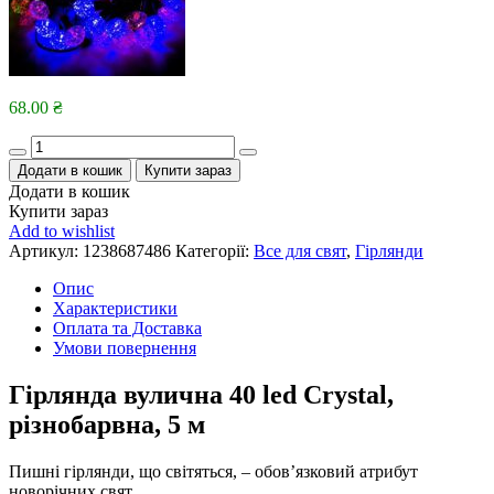
68.00
₴
Quantity
Додати в кошик
Купити зараз
Додати в кошик
Купити зараз
Add to wishlist
Артикул:
1238687486
Категорії:
Все для свят
,
Гірлянди
Опис
Характеристики
Оплата та Доставка
Умови повернення
Гірлянда вулична 40 led Crystal,
різнобарвна, 5 м
Пишні гірлянди, що світяться, – обов’язковий атрибут
новорічних свят