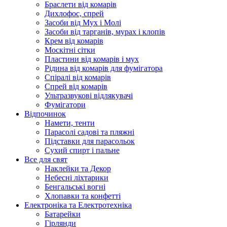
Браслети від комарів
Дихлофос, спрей
Засоби від Мух і Молі
Засоби від тарганів, мурах і клопів
Крем від комарів
Москітні сітки
Пластини від комарів і мух
Рідина від комарів для фумігатора
Спіралі від комарів
Спрей від комарів
Ультразвукові відлякувачі
Фумігатори
Відпочинок
Намети, тенти
Парасолі садові та пляжні
Підставки для парасольок
Сухий спирт і пальне
Все для свят
Наклейки та Декор
Небесні ліхтарики
Бенгальські вогні
Хлопавки та конфетті
Електроніка та Електротехніка
Батарейки
Гірлянди