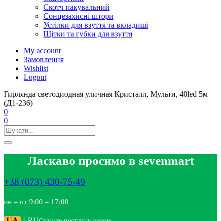
Скотч пакувальний
Сонцезахисні штори
Устілки для взуття та вкладиші
Щітки та губки для взуття
My account
Замовлення
Wishlist
Logout
Гирлянда светодиодная уличная Кристалл, Мульти, 40led 5м
(Д1-236)
0
0
Ласкаво просимо в sevenmart
+38 (073) 430-75-49
пн – пт 9:00 – 17:00
UA
|
RU
Станьте постачальником