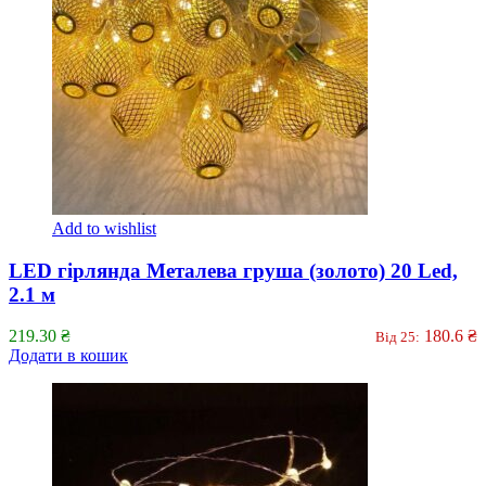
Add to wishlist
LED гірлянда Металева груша (золото) 20 Led,
2.1 м
219.30
₴
180.6
₴
Від 25:
Додати в кошик