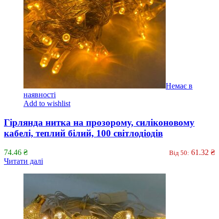
Немає в
наявності
Add to wishlist
Гірлянда нитка на прозорому, силіконовому
кабелі, теплий білий, 100 світлодіодів
74.46
₴
61.32
₴
Від 50:
Читати далі