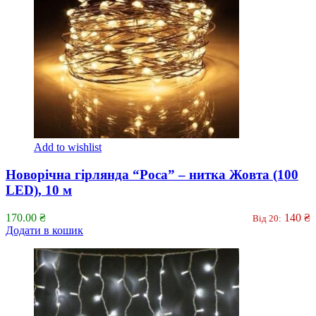
Add to wishlist
Новорічна гірлянда “Роса” – нитка Жовта (100
LED), 10 м
170.00
₴
140
₴
Від 20:
Додати в кошик