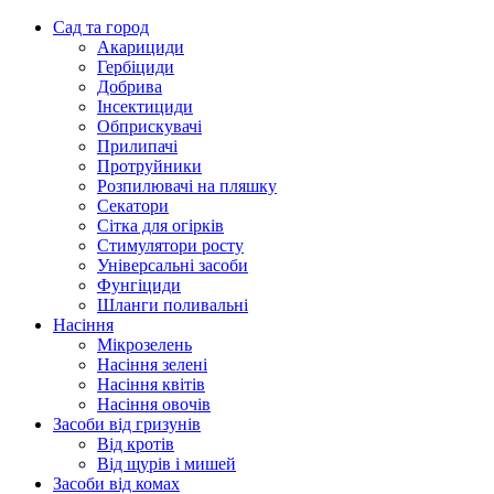
Сад та город
Акарициди
Гербіциди
Добрива
Інсектициди
Обприскувачі
Прилипачі
Протруйники
Розпилювачі на пляшку
Секатори
Сітка для огірків
Стимулятори росту
Універсальні засоби
Фунгіциди
Шланги поливальні
Насіння
Мікрозелень
Насіння зелені
Насіння квітів
Насіння овочів
Засоби від гризунів
Від кротів
Від щурів і мишей
Засоби від комах