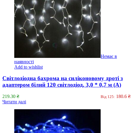
Немає в
наявності
Add to wishlist
Світлодіодна бахрома на силіконовому дроті з
адаптером білий 120 світлодіод, 3,0 * 0,7 м (А)
219.30
₴
180.6
₴
Від 125:
Читати далі