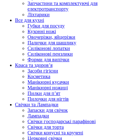
Запчастини та комплектуючі для
електротранспорту
Ліхтарики
Все для кухні
Губки для посуду
Кухонні ножі
Овочерізки, яйцерізки
Палички для шашлику
Силіконові лопатки
Силіконові пензлики
Форми для випічки
Краса та здоров’я
Засоби гігієни
Косметика
Манікюрні кусачки
Манікюрні ножиці
Пилки для п’ят
Пилочки для нігтів
Свічки та Лампадки
Запаски для свічок
Лампадки
Свічки господарські парафінові
Свічки для торта
Свічки конусні та кручені
Церковні свічки