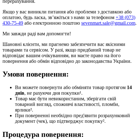
перерахування.
Якщо у вас виникли питання або проблеми з доставкою або
оплатою, будь ласка, зв’яжіться з нами за телефоном
+38 (073)
430-75-49
або електронною поштою
sevenmart.sale@gmail.com
.
Ми завжди раді вам допомогти!
Шановні клієнти, ми прагнемо забезпечити вас якісними
товарами та сервісом. У разі, якщо придбаний товар не
відповідає вашим очікуванням, ви маєте право на його
повернення або обмін відповідно до законодавства України.
Умови повернення:
Ви можете повернути або обміняти товар протягом
14
днів
, не рахуючи дня покупки¹.
Товар має бути невикористаним, зберігати свій
товарний вигляд, споживчі властивості, пломби,
ярлики².
При поверненні необхідно пред'явити розрахунковий
документ (чек), що підтверджує покупку².
Процедура повернення: