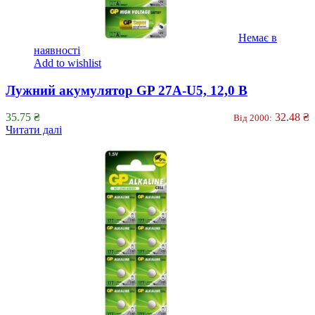
Немає в
наявності
Add to wishlist
Лужний акумулятор GP 27A-U5, 12,0 В
35.75
₴
32.48
₴
Від 2000:
Читати далі