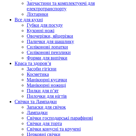
Запчастини та комплектуючі для
електротранспорту
Ліхтарики
Все для кухні
Губки для посуду
Кухонні ножі
Овочерізки, яйцерізки
Палички для шашлику
Силіконові лопатки
Силіконові пензлики
Форми для випічки
Краса та здоров’я
Засоби гігієни
Косметика
Манікюрні кусачки
Манікюрні ножиці
Пилки для п’ят
Пилочки для нігтів
Свічки та Лампадки
Запаски для свічок
Лампадки
Свічки господарські парафінові
Свічки для торта
Свічки конусні та кручені
Церковні свічки