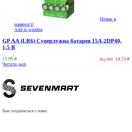
Немає в
наявності
Add to wishlist
GP AA (LR6) Суперлужна батарея 15A-2DP40,
1,5 В
15.99
₴
14.53
₴
Від 960:
Читати далі
Вам сподобається з нами