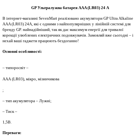
GP Ультралужна батарея AAA (LR03) 24 А
В інтернет-магазині SevenMart реалізовано акумулятори GP Ultra Alkaline
AAA (LR03) 24A, які є одними з найпопулярніших у лінійній системі для
бренду GP. найнадійніший, так як дає максимум енергії для тривалої
корекції улюблених електричних подовжувачів. Замовляй вже сьогодні – і
нехай ваші гаджети працюють бездоганно!
Основні особливості:
– типоросвіт –
ААА (LR03), мікро, мізинчикова
;
– тип акумулятора – Лужні;
– Тиск –
1,5В.
Переваги: