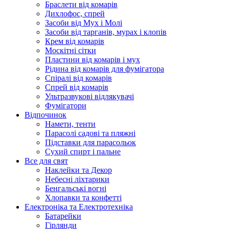
Браслети від комарів
Дихлофос, спрей
Засоби від Мух і Молі
Засоби від тарганів, мурах і клопів
Крем від комарів
Москітні сітки
Пластини від комарів і мух
Рідина від комарів для фумігатора
Спіралі від комарів
Спрей від комарів
Ультразвукові відлякувачі
Фумігатори
Відпочинок
Намети, тенти
Парасолі садові та пляжні
Підставки для парасольок
Сухий спирт і пальне
Все для свят
Наклейки та Декор
Небесні ліхтарики
Бенгальські вогні
Хлопавки та конфетті
Електроніка та Електротехніка
Батарейки
Гірлянди