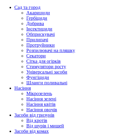
Сад та город
Акарициди
Гербіциди
Добрива
Інсектициди
Обприскувачі
Прилипачі
Протруйники
Розпилювачі на пляшку
Секатори
Сітка для огірків
Стимулятори росту
Універсальні засоби
Фунгіциди
Шланги поливальні
Насіння
Мікрозелень
Насіння зелені
Насіння квітів
Насіння овочів
Засоби від гризунів
Від кротів
Від щурів і мишей
Засоби від комах