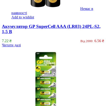
Немає в
наявності
Add to wishlist
Акумулятор GP SuperCell AAA (LR03) 24PL-S2,
1,5 В
7.22
₴
6.56
₴
Від 2000:
Читати далі