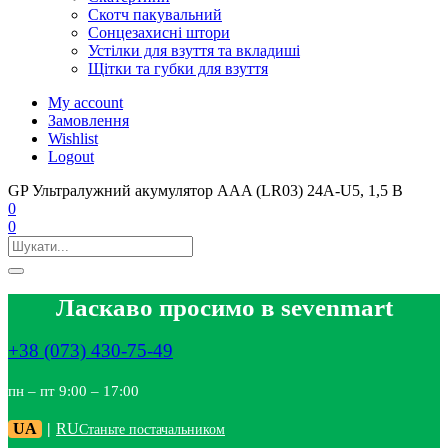
Скотч пакувальний
Сонцезахисні штори
Устілки для взуття та вкладиші
Щітки та губки для взуття
My account
Замовлення
Wishlist
Logout
GP Ультралужний акумулятор AAA (LR03) 24A-U5, 1,5 В
0
0
Ласкаво просимо в sevenmart
+38 (073) 430-75-49
пн – пт 9:00 – 17:00
UA
|
RU
Станьте постачальником