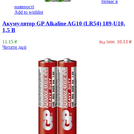
Немає в
наявності
Add to wishlist
Акумулятор GP Alkaline AG10 (LR54) 189-U10,
1,5 В
11.15
₴
10.13
₴
Від 5000:
Читати далі