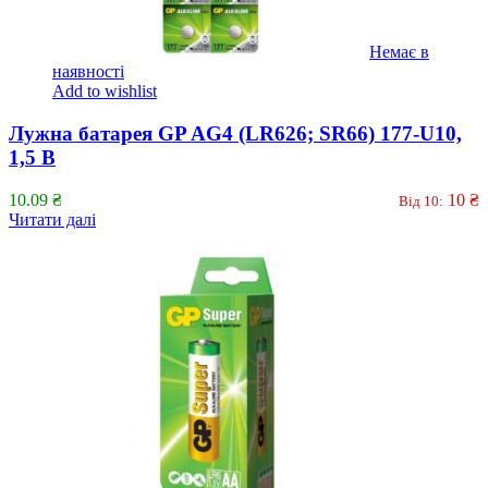
Немає в
наявності
Add to wishlist
Лужна батарея GP AG4 (LR626; SR66) 177-U10,
1,5 В
10.09
₴
10
₴
Від 10:
Читати далі