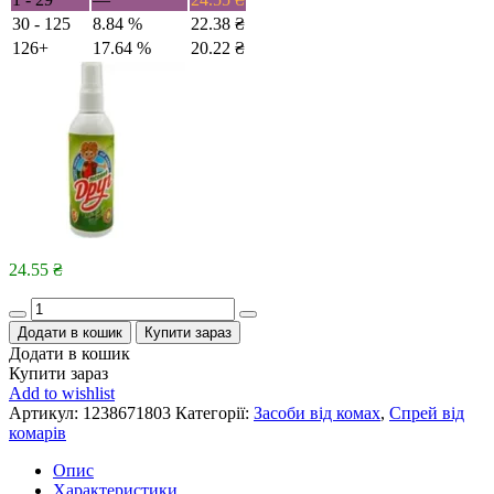
30 - 125
8.84 %
22.38
₴
126+
17.64 %
20.22
₴
24.55
₴
Quantity
Додати в кошик
Купити зараз
Додати в кошик
Купити зараз
Add to wishlist
Артикул:
1238671803
Категорії:
Засоби від комах
,
Спрей від
комарів
Опис
Характеристики