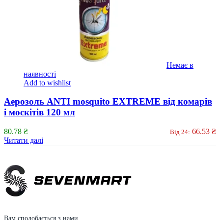
Немає в
наявності
Add to wishlist
Аерозоль ANTI mosquito EXTREME від комарів
і москітів 120 мл
80.78
₴
66.53
₴
Від 24:
Читати далі
Вам сподобається з нами