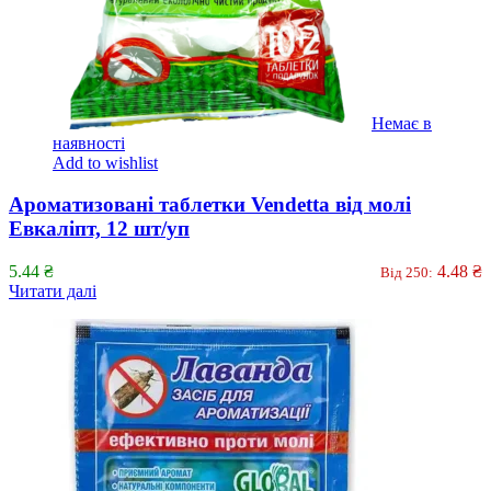
Немає в
наявності
Add to wishlist
Ароматизовані таблетки Vendetta від молі
Евкаліпт, 12 шт/уп
5.44
₴
4.48
₴
Від 250:
Читати далі