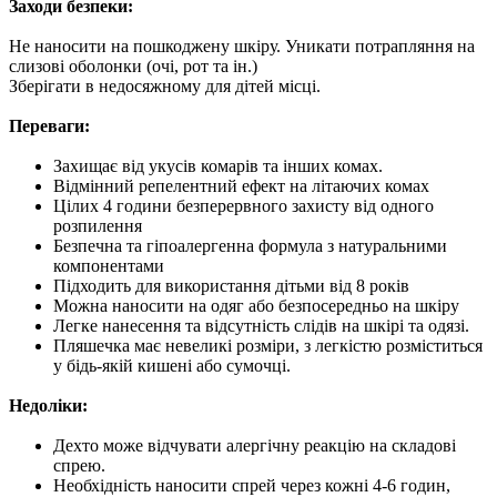
Заходи безпеки:
Не наносити на пошкоджену шкіру. Уникати потрапляння на
слизові оболонки (очі, рот та ін.)
Зберігати в недосяжному для дітей місці.
Переваги:
Захищає від укусів комарів та інших комах.
Відмінний репелентний ефект на літаючих комах
Цілих 4 години безперервного захисту від одного
розпилення
Безпечна та гіпоалергенна формула з натуральними
компонентами
Підходить для використання дітьми від 8 років
Можна наносити на одяг або безпосередньо на шкіру
Легке нанесення та відсутність слідів на шкірі та одязі.
Пляшечка має невеликі розміри, з легкістю розміститься
у бідь-якій кишені або сумочці.
Недоліки:
Дехто може відчувати алергічну реакцію на складові
спрею.
Необхідність наносити спрей через кожні 4-6 годин,