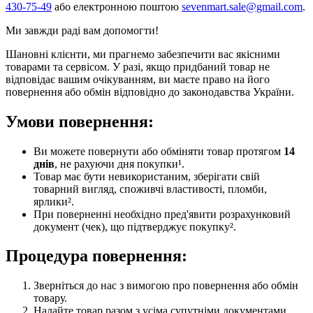
430-75-49
або електронною поштою
sevenmart.sale@gmail.com
.
Ми завжди раді вам допомогти!
Шановні клієнти, ми прагнемо забезпечити вас якісними
товарами та сервісом. У разі, якщо придбаний товар не
відповідає вашим очікуванням, ви маєте право на його
повернення або обмін відповідно до законодавства України.
Умови повернення:
Ви можете повернути або обміняти товар протягом
14
днів
, не рахуючи дня покупки¹.
Товар має бути невикористаним, зберігати свій
товарний вигляд, споживчі властивості, пломби,
ярлики².
При поверненні необхідно пред'явити розрахунковий
документ (чек), що підтверджує покупку².
Процедура повернення:
Зверніться до нас з вимогою про повернення або обмін
товару.
Надайте товар разом з усіма супутніми документами.