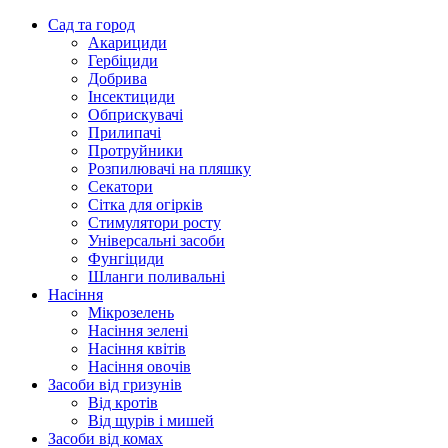
Сад та город
Акарициди
Гербіциди
Добрива
Інсектициди
Обприскувачі
Прилипачі
Протруйники
Розпилювачі на пляшку
Секатори
Сітка для огірків
Стимулятори росту
Універсальні засоби
Фунгіциди
Шланги поливальні
Насіння
Мікрозелень
Насіння зелені
Насіння квітів
Насіння овочів
Засоби від гризунів
Від кротів
Від щурів і мишей
Засоби від комах