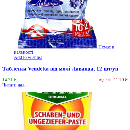
Немає в
наявності
Add to wishlist
Таблетки Vendetta від молі Лаванда, 12 шт/уп
14.31
₴
11.79
₴
Від 250:
Читати далі