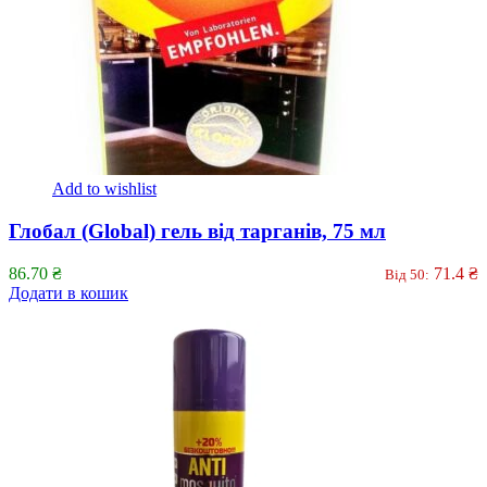
Add to wishlist
Глобал (Global) гель від тарганів, 75 мл
86.70
₴
71.4
₴
Від 50:
Додати в кошик