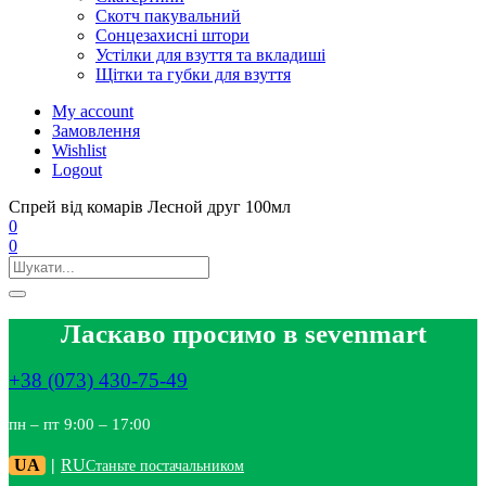
Скотч пакувальний
Сонцезахисні штори
Устілки для взуття та вкладиші
Щітки та губки для взуття
My account
Замовлення
Wishlist
Logout
Спрей від комарів Лесной друг 100мл
0
0
Ласкаво просимо в sevenmart
+38 (073) 430-75-49
пн – пт 9:00 – 17:00
UA
|
RU
Станьте постачальником