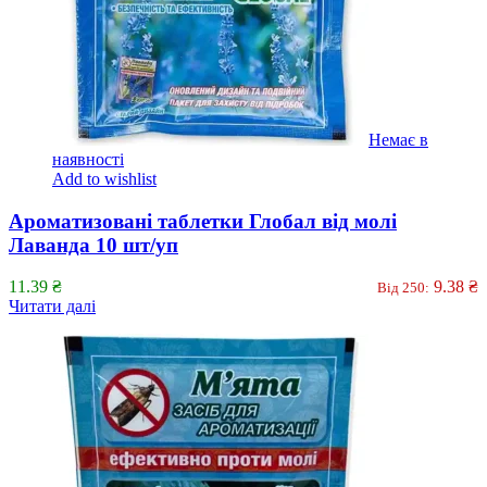
Немає в
наявності
Add to wishlist
Ароматизовані таблетки Глобал від молі
Лаванда 10 шт/уп
11.39
₴
9.38
₴
Від 250:
Читати далі