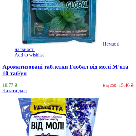
Немає в
наявності
Add to wishlist
Ароматизовані таблетки Глобал від молі М’ята
10 таб/уп
18.77
₴
15.46
₴
Від 250:
Читати далі