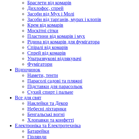
Браслети від комарів
Дихлофос, спрей
Засоби від Мух і Молі
Засоби від тарганів, мурах і клопів
Крем від комарів
Москітні сітки
Пластини від комарів і мух
Рідина від комарів для фумігатора
Спіралі від комарів
Спрей від комарів
Ультразвукові відлякувачі
Фумігатори
Відпочинок
Намети, тенти
Парасолі садові та пляжні
Підставки для парасольок
Сухий спирт і пальне
Все для свят
Наклейки та Декор
Небесні ліхтарики
Бенгальські вогні
Хлопавки та конфетті
Електроніка та Електротехніка
Батарейки
Гірлянди