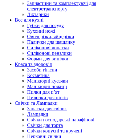
Запчастини та комплектуючі для
електротранспорту
Ліхтарики
Все для кухні
Губки для посуду
Кухонні ножі
Овочерізки, яйцерізки
Палички для шашлику
Силіконові лопатки
Силіконові пензлики
Форми для випічки
Краса та здоров’я
Засоби гігієни
Косметика
Манікюрні кусачки
Манікюрні ножиці
Пилки для п’ят
Пилочки для нігтів
Свічки та Лампадки
Запаски для свічок
Лампадки
Свічки господарські парафінові
Свічки для торта
Свічки конусні та кручені
Церковні свічки