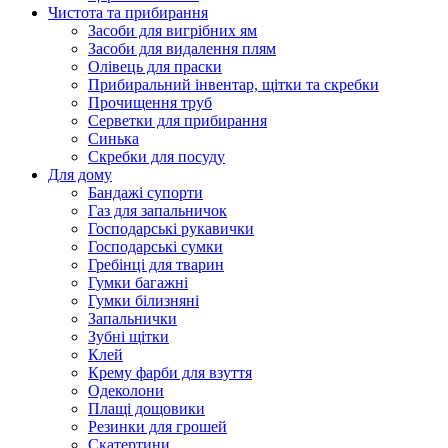
Чистота та прибирання
Засоби для вигрібних ям
Засоби для видалення плям
Олівець для праски
Прибиральний інвентар, щітки та скребки
Прочищення труб
Серветки для прибирання
Синька
Скребки для посуду
Для дому
Бандажі супорти
Газ для запальничок
Господарські рукавички
Господарські сумки
Гребінці для тварин
Гумки багажні
Гумки білизняні
Запальнички
Зубні щітки
Клей
Крему фарби для взуття
Одеколони
Плащі дощовики
Резинки для грошей
Скатертини