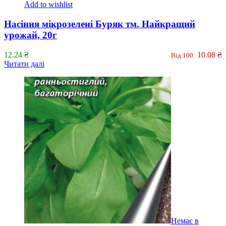
Add to wishlist
Насіння мікрозелені Буряк тм. Найкращий
урожай, 20г
12.24
₴
10.08
₴
Від 100:
Читати далі
Немає в