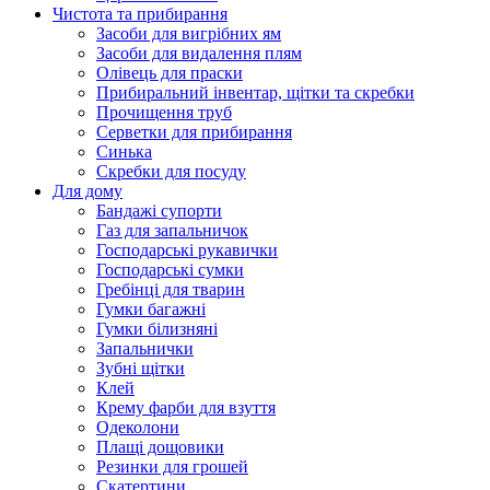
Чистота та прибирання
Засоби для вигрібних ям
Засоби для видалення плям
Олівець для праски
Прибиральний інвентар, щітки та скребки
Прочищення труб
Серветки для прибирання
Синька
Скребки для посуду
Для дому
Бандажі супорти
Газ для запальничок
Господарські рукавички
Господарські сумки
Гребінці для тварин
Гумки багажні
Гумки білизняні
Запальнички
Зубні щітки
Клей
Крему фарби для взуття
Одеколони
Плащі дощовики
Резинки для грошей
Скатертини