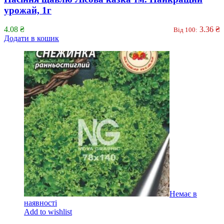
урожай, 1г
4.08
₴
3.36
₴
Від 100:
Додати в кошик
Немає в
наявності
Add to wishlist