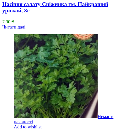
Насіння салату Сніжинка тм. Найкращий
урожай, 8г
7.90
₴
Читати далі
Немає в
наявності
Add to wishlist