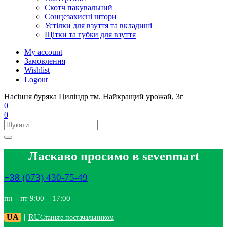
Скотч пакувальний
Сонцезахисні штори
Устілки для взуття та вкладиші
Щітки та губки для взуття
My account
Замовлення
Wishlist
Logout
Насіння буряка Циліндр тм. Найкращий урожай, 3г
0
0
Ласкаво просимо в sevenmart
+38 (073) 430-75-49
пн – пт 9:00 – 17:00
UA
|
RU
Станьте постачальником