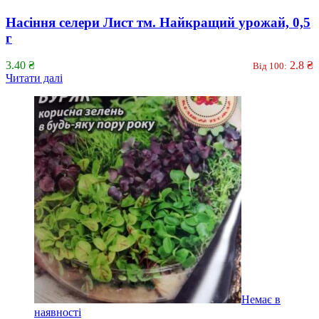
Насіння селери Лист тм. Найкращий урожай, 0,5
г
3.40
₴
2.8
₴
Від 100:
Читати далі
Немає в
наявності