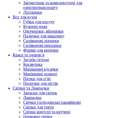
Запчастини та комплектуючі для
електротранспорту
Ліхтарики
Все для кухні
Губки для посуду
Кухонні ножі
Овочерізки, яйцерізки
Палички для шашлику
Силіконові лопатки
Силіконові пензлики
Форми для випічки
Краса та здоров’я
Засоби гігієни
Косметика
Манікюрні кусачки
Манікюрні ножиці
Пилки для п’ят
Пилочки для нігтів
Свічки та Лампадки
Запаски для свічок
Лампадки
Свічки господарські парафінові
Свічки для торта
Свічки конусні та кручені
Церковні свічки