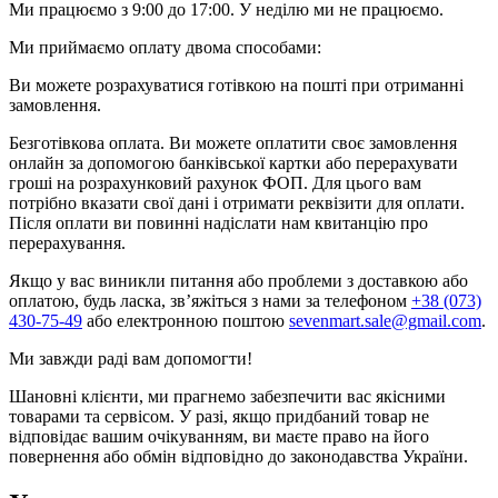
Ми працюємо з 9:00 до 17:00. У неділю ми не працюємо.
Ми приймаємо оплату двома способами:
Ви можете розрахуватися готівкою на пошті при отриманні
замовлення.
Безготівкова оплата. Ви можете оплатити своє замовлення
онлайн за допомогою банківської картки або перерахувати
гроші на розрахунковий рахунок ФОП. Для цього вам
потрібно вказати свої дані і отримати реквізити для оплати.
Після оплати ви повинні надіслати нам квитанцію про
перерахування.
Якщо у вас виникли питання або проблеми з доставкою або
оплатою, будь ласка, зв’яжіться з нами за телефоном
+38 (073)
430-75-49
або електронною поштою
sevenmart.sale@gmail.com
.
Ми завжди раді вам допомогти!
Шановні клієнти, ми прагнемо забезпечити вас якісними
товарами та сервісом. У разі, якщо придбаний товар не
відповідає вашим очікуванням, ви маєте право на його
повернення або обмін відповідно до законодавства України.