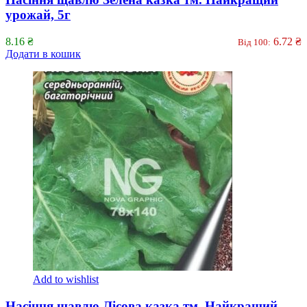
урожай, 5г
8.16
₴
6.72
₴
Від 100:
Додати в кошик
Add to wishlist
Насіння щавлю Лісова казка тм. Найкращий