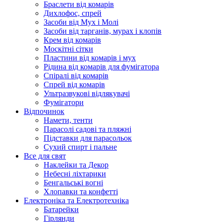
Браслети від комарів
Дихлофос, спрей
Засоби від Мух і Молі
Засоби від тарганів, мурах і клопів
Крем від комарів
Москітні сітки
Пластини від комарів і мух
Рідина від комарів для фумігатора
Спіралі від комарів
Спрей від комарів
Ультразвукові відлякувачі
Фумігатори
Відпочинок
Намети, тенти
Парасолі садові та пляжні
Підставки для парасольок
Сухий спирт і пальне
Все для свят
Наклейки та Декор
Небесні ліхтарики
Бенгальські вогні
Хлопавки та конфетті
Електроніка та Електротехніка
Батарейки
Гірлянди