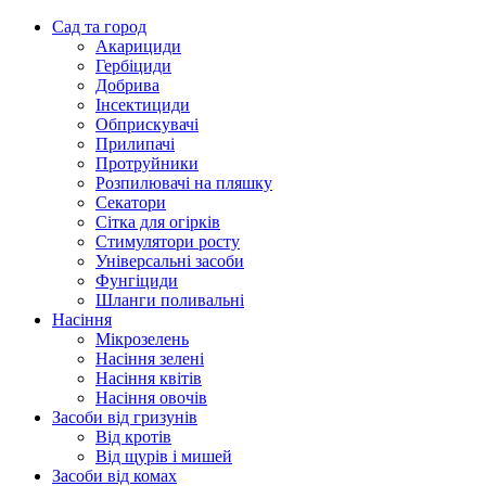
Сад та город
Акарициди
Гербіциди
Добрива
Інсектициди
Обприскувачі
Прилипачі
Протруйники
Розпилювачі на пляшку
Секатори
Сітка для огірків
Стимулятори росту
Універсальні засоби
Фунгіциди
Шланги поливальні
Насіння
Мікрозелень
Насіння зелені
Насіння квітів
Насіння овочів
Засоби від гризунів
Від кротів
Від щурів і мишей
Засоби від комах