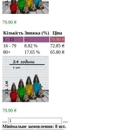
79.90
₴
Кількість
Знижка (%)
Ціна
1 - 15
—
79.90
₴
16 - 79
8.82 %
72.85
₴
80+
17.65 %
65.80
₴
79.90
₴
Quantity
Мінімальне замовлення:
8
шт.