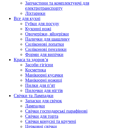
Запчастини та комплектуючі для
електротранспорту
Ліхтарики
Все для кухні
Губки для посуду
Кухонні ножі
Овочерізки, яйцерізки
Палички для шашлику
Силіконові лопатки
Силіконові пензлики
Форми для випічки
Краса та здоров’я
Засоби гігієни
Косметика
Манікюрні кусачки
Манікюрні ножиці
Пилки для п’ят
Пилочки для нігтів
Свічки та Лампадки
Запаски для свічок
Лампадки
Свічки господарські парафінові
Свічки для торта
Свічки конусні та кручені
Церковні свічки