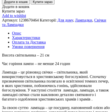
Додати в кошик
Купити зараз
Додати в кошик
Купити зараз
Add to wishlist
Артикул:
1238670464
Категорії:
Для дому
,
Лампадки
,
Свічки
та Лампадки
Опис
Характеристики
Оплата та Доставка
Умови повернення
Висота світильника – 21 см
Час горіння лампи – не менше 24 годин
Лампада – це різновид свічки – світильника, який
використовується в християнському богослужінні. Спочатку
призначення світильника полягало в освітленні темних печер,
в яких християни, побоюючись гонінь, здійснювали
богослужіння. У наступні століття лампади, лампади, а також
лампадні свічки стали важливою деталлю святкового і
багатого оздоблення християнських храмів і храмів .
За своєю суттю лампада – це посудину, наповнений олією або