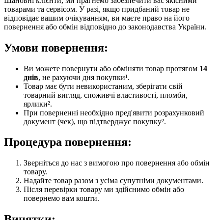
Шановні клієнти, ми прагнемо забезпечити вас якісними
товарами та сервісом. У разі, якщо придбаний товар не
відповідає вашим очікуванням, ви маєте право на його
повернення або обмін відповідно до законодавства України.
Умови повернення:
Ви можете повернути або обміняти товар протягом
14
днів
, не рахуючи дня покупки¹.
Товар має бути невикористаним, зберігати свій
товарний вигляд, споживчі властивості, пломби,
ярлики².
При поверненні необхідно пред'явити розрахунковий
документ (чек), що підтверджує покупку².
Процедура повернення:
Зверніться до нас з вимогою про повернення або обмін
товару.
Надайте товар разом з усіма супутніми документами.
Після перевірки товару ми здійснимо обмін або
повернемо вам кошти.
Винятки: