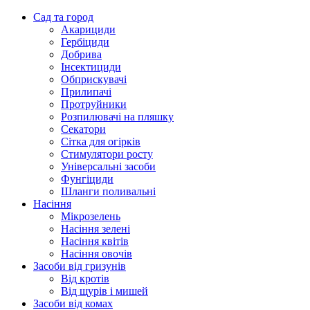
Сад та город
Акарициди
Гербіциди
Добрива
Інсектициди
Обприскувачі
Прилипачі
Протруйники
Розпилювачі на пляшку
Секатори
Сітка для огірків
Стимулятори росту
Універсальні засоби
Фунгіциди
Шланги поливальні
Насіння
Мікрозелень
Насіння зелені
Насіння квітів
Насіння овочів
Засоби від гризунів
Від кротів
Від щурів і мишей
Засоби від комах