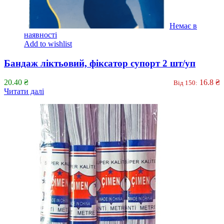
Немає в
наявності
Add to wishlist
Бандаж ліктьовий, фіксатор супорт 2 шт/уп
20.40
₴
16.8
₴
Від 150:
Читати далі