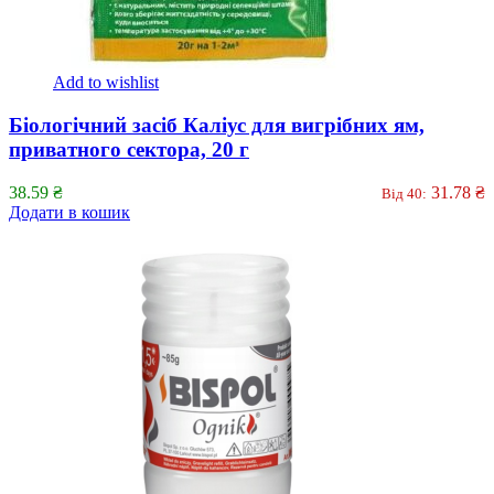
Add to wishlist
Біологічний засіб Каліус для вигрібних ям,
приватного сектора, 20 г
38.59
₴
31.78
₴
Від 40:
Додати в кошик