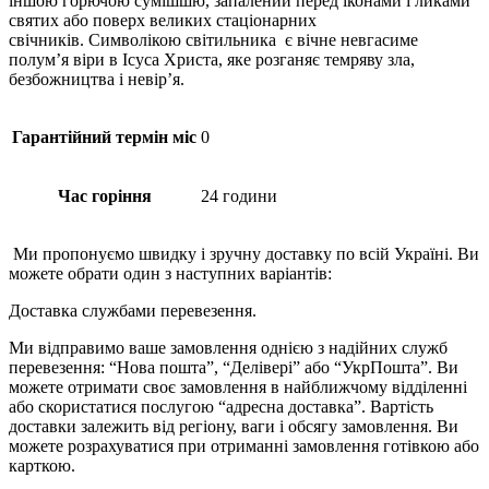
іншою горючою сумішшю, запалений перед іконами і ликами
святих або поверх великих стаціонарних
свічників. Символікою світильника є вічне невгасиме
полум’я віри в Ісуса Христа, яке розганяє темряву зла,
безбожництва і невір’я.
Гарантійний термін міс
0
Час горіння
24 години
Ми пропонуємо швидку і зручну доставку по всій Україні. Ви
можете обрати один з наступних варіантів:
Доставка службами перевезення.
Ми відправимо ваше замовлення однією з надійних служб
перевезення: “Нова пошта”, “Делівері” або “УкрПошта”. Ви
можете отримати своє замовлення в найближчому відділенні
або скористатися послугою “адресна доставка”. Вартість
доставки залежить від регіону, ваги і обсягу замовлення. Ви
можете розрахуватися при отриманні замовлення готівкою або
карткою.