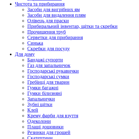
Чистота та прибирання
Засоби для вигрібних ям
Засоби для видалення плям
Олівець для праски
Прибиральний інвентар, щітки та скребки
Прочищення труб
Серветки для прибирання
Синька
Скребки для посуду
Для дому
Бандажі супорти
Газ для запальничок
Господарські рукавички
Господарські сумки
Гребінці для тварин
Гумки багажні
Гумки білизняні
Запальнички
Зубні щітки
Клей
Крему фарби для взуття
Одеколони
Плащі дощовики
Резинки для грошей
Скатертини