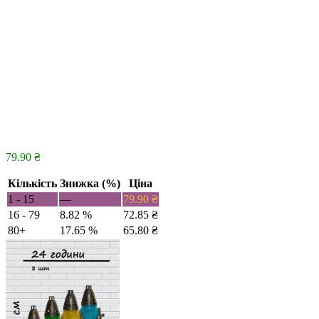
79.90
₴
Кількість
Знижка (%)
Ціна
1 - 15
—
79.90
₴
16 - 79
8.82 %
72.85
₴
80+
17.65 %
65.80
₴