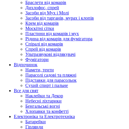
Браслети від комарів
Дихлофос, спрей
Засоби від Мух і Молі
Засоби від тарганів, мурах і клопів
Крем від комарів
Москітні сітки
Пластини від комарів і мух
Рідина від комарів для фумігатора
Спіралі від комарів
Спрей від комарів
Ультразвукові відлякувачі
Фумігатори
Відпочинок
Намети, тенти
Парасолі садові та пляжні
Підставки для парасольок
Сухий спирт і пальне
Все для свят
Наклейки та Декор
Небесні ліхтарики
Бенгальські вогні
Хлопавки та конфетті
Електроніка та Електротехніка
Батарейки
Гірлянди