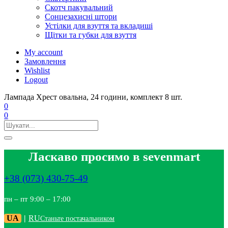
Скотч пакувальний
Сонцезахисні штори
Устілки для взуття та вкладиші
Щітки та губки для взуття
My account
Замовлення
Wishlist
Logout
Лампада Хрест овальна, 24 години, комплект 8 шт.
0
0
Ласкаво просимо в sevenmart
+38 (073) 430-75-49
пн – пт 9:00 – 17:00
UA
|
RU
Станьте постачальником