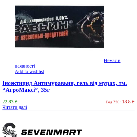
Немає в
наявності
Add to wishlist
Інсектицид Антимуравьин, гель від мурах, тм.
“АгроМаксі”, 35г
22.83
₴
18.8
₴
Від 750:
Читати далі