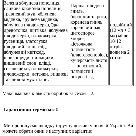
Зелена яблунева попелиця,
Парша, плодова
сливова кров’яна попелиця,
гниль,
травневий жук, яблунева
борошниста роса,
мідянка, грушева мідянка,
коренева гниль,
яблунева плодожерка, їдка
подвійний
кореневий рак,
древоточка, щитівка, яблунева
(12 мл + 3
цитоспороз.
плодожерка, плодожерка,
мл) мішок
хлороз,
гусениця, златогузка,
10-12
кісточкова
плодовий кліщ, глід,
літрів
плямистість
яблуневий квіткоїд,
води на 2
(клястероспоріоз),
шовкопряди, пильщики,
сотки
кучерявість листя
вишневий слон, кліщі,
персиковий,
сосальщики, плодожерки,
плямистий
плодожерки, латачки, вишневі
некроз і т.д.
та сливові мухи та ін.
Максимальна кількість обробок за сезон – 2.
Гарантійний термін міс
0
Ми пропонуємо швидку і зручну доставку по всій Україні. Ви
можете обрати один з наступних варіантів: