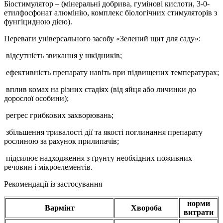
Біостимулятор – (мінеральні добрива, гумінові кислоти, 3-0-
етилфосфонат алюмінію, комплекс біологічних стимуляторів з
фунгіцидною дією).
Переваги універсального засобу «Зелений щит для саду»:
відсутність звикання у шкідників;
ефективність препарату навіть при підвищених температурах;
вплив комах на різних стадіях (від яйця або личинки до
дорослої особини);
регрес грибкових захворювань;
збільшення тривалості дії та якості поглинання препарату
рослиною за рахунок прилипачів;
підсилює надходження з ґрунту необхідних поживних
речовин і мікроелементів.
Рекомендації із застосування
норми
Вармінт
Хвороба
витрати