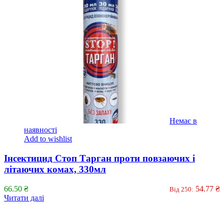
Немає в
наявності
Add to wishlist
Інсектицид Стоп Тарган проти повзаючих і
літаючих комах, 330мл
66.50
₴
54.77
₴
Від 250:
Читати далі