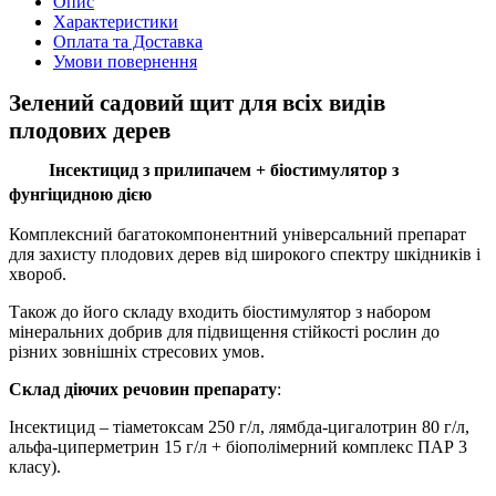
Опис
Характеристики
Оплата та Доставка
Умови повернення
Зелений садовий щит для всіх видів
плодових дерев
Інсектицид з прилипачем + біостимулятор з
фунгіцидною дією
Комплексний багатокомпонентний універсальний препарат
для захисту плодових дерев від широкого спектру шкідників і
хвороб.
Також до його складу входить біостимулятор з набором
мінеральних добрив для підвищення стійкості рослин до
різних зовнішніх стресових умов.
Склад діючих речовин препарату
:
Інсектицид – тіаметоксам 250 г/л, лямбда-цигалотрин 80 г/л,
альфа-циперметрин 15 г/л + біополімерний комплекс ПАР 3
класу).