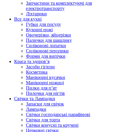
Запчастини та комплектуючі для
електротранспорту
Ліхтарики
Все для кухні
Губки для посуду
Кухонні ножі
Овочерізки, яйцерізки
Палички для шашлику
Силіконові лопатки
Силіконові пензлики
Форми для випічки
Краса та здоров’я
Засоби гігієни
Косметика
Манікюрні кусачки
Манікюрні ножиці
Пилки для п’ят
Пилочки для нігтів
Свічки та Лампадки
Запаски для свічок
Лампадки
Свічки господарські парафінові
Свічки для торта
Свічки конусні та кручені
Церковні свічки