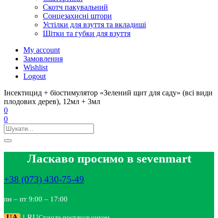
Скотч пакувальний
Сонцезахисні штори
Устілки для взуття та вкладиші
Щітки та губки для взуття
My account
Замовлення
Wishlist
Logout
Інсектицид + біостимулятор «Зелений щит для саду» (всі види
плодових дерев), 12мл + 3мл
0
0
Ласкаво просимо в sevenmart
+38 (073) 430-75-49
пн – пт 9:00 – 17:00
UA
|
RU
Станьте постачальником