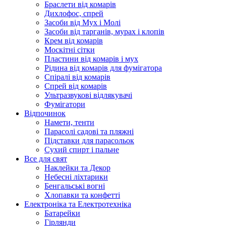
Браслети від комарів
Дихлофос, спрей
Засоби від Мух і Молі
Засоби від тарганів, мурах і клопів
Крем від комарів
Москітні сітки
Пластини від комарів і мух
Рідина від комарів для фумігатора
Спіралі від комарів
Спрей від комарів
Ультразвукові відлякувачі
Фумігатори
Відпочинок
Намети, тенти
Парасолі садові та пляжні
Підставки для парасольок
Сухий спирт і пальне
Все для свят
Наклейки та Декор
Небесні ліхтарики
Бенгальські вогні
Хлопавки та конфетті
Електроніка та Електротехніка
Батарейки
Гірлянди