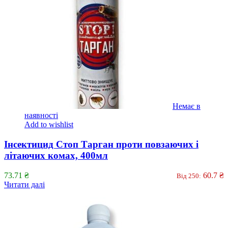
Немає в
наявності
Add to wishlist
Інсектицид Стоп Тарган проти повзаючих і
літаючих комах, 400мл
73.71
₴
60.7
₴
Від 250:
Читати далі