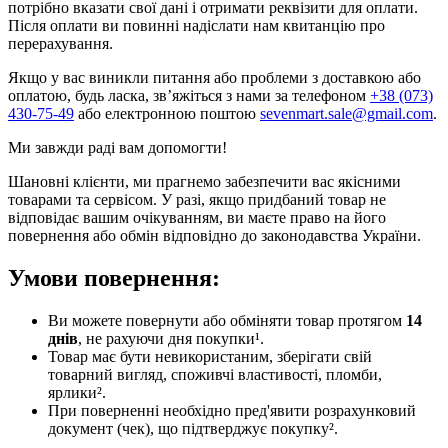
потрібно вказати свої дані і отримати реквізити для оплати.
Після оплати ви повинні надіслати нам квитанцію про
перерахування.
Якщо у вас виникли питання або проблеми з доставкою або
оплатою, будь ласка, зв’яжіться з нами за телефоном
+38 (073)
430-75-49
або електронною поштою
sevenmart.sale@gmail.com
.
Ми завжди раді вам допомогти!
Шановні клієнти, ми прагнемо забезпечити вас якісними
товарами та сервісом. У разі, якщо придбаний товар не
відповідає вашим очікуванням, ви маєте право на його
повернення або обмін відповідно до законодавства України.
Умови повернення:
Ви можете повернути або обміняти товар протягом
14
днів
, не рахуючи дня покупки¹.
Товар має бути невикористаним, зберігати свій
товарний вигляд, споживчі властивості, пломби,
ярлики².
При поверненні необхідно пред'явити розрахунковий
документ (чек), що підтверджує покупку².