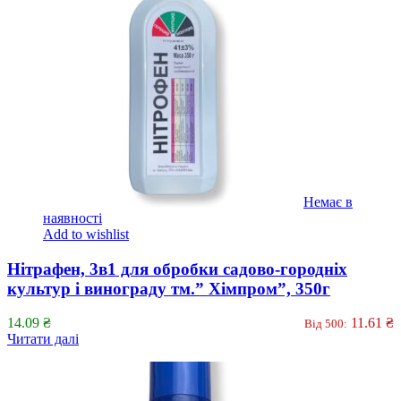
Немає в
наявності
Add to wishlist
Нітрафен, 3в1 для обробки садово-городніх
культур і винограду тм.” Хімпром”, 350г
14.09
₴
11.61
₴
Від 500:
Читати далі