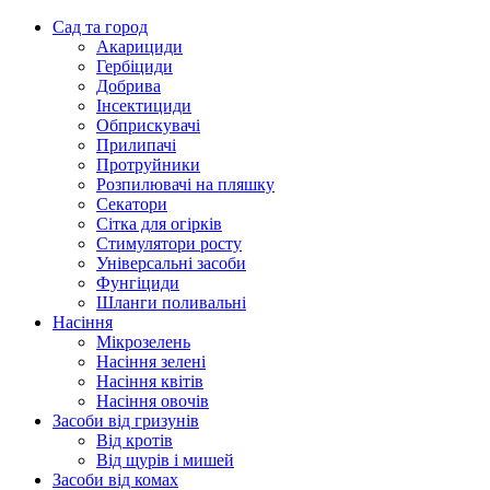
Сад та город
Акарициди
Гербіциди
Добрива
Інсектициди
Обприскувачі
Прилипачі
Протруйники
Розпилювачі на пляшку
Секатори
Сітка для огірків
Стимулятори росту
Універсальні засоби
Фунгіциди
Шланги поливальні
Насіння
Мікрозелень
Насіння зелені
Насіння квітів
Насіння овочів
Засоби від гризунів
Від кротів
Від щурів і мишей
Засоби від комах