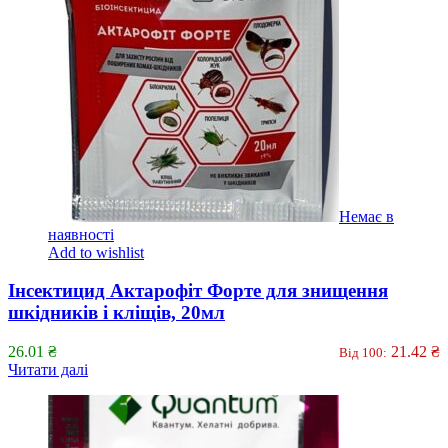
Немає в
наявності
Add to wishlist
Інсектицид Актарофіт Форте для знищення
шкідників і кліщів, 20мл
26.01
₴
21.42
₴
Від 100:
Читати далі