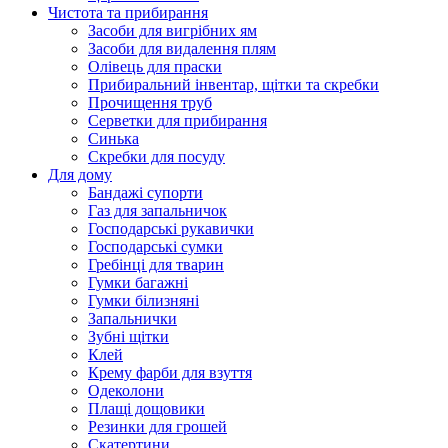
Чистота та прибирання
Засоби для вигрібних ям
Засоби для видалення плям
Олівець для праски
Прибиральний інвентар, щітки та скребки
Прочищення труб
Серветки для прибирання
Синька
Скребки для посуду
Для дому
Бандажі супорти
Газ для запальничок
Господарські рукавички
Господарські сумки
Гребінці для тварин
Гумки багажні
Гумки білизняні
Запальнички
Зубні щітки
Клей
Крему фарби для взуття
Одеколони
Плащі дощовики
Резинки для грошей
Скатертини