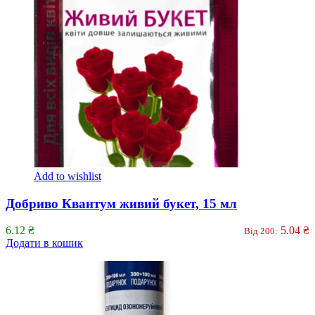
Add to wishlist
Добриво Квантум живий букет, 15 мл
6.12
₴
5.04
₴
Від 200:
Додати в кошик