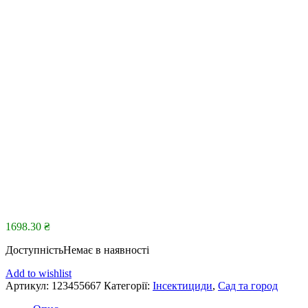
1698.30
₴
Доступність
Немає в наявності
Add to wishlist
Артикул:
123455667
Категорії:
Інсектициди
,
Сад та город